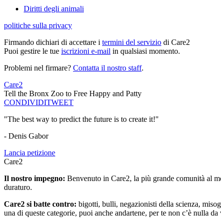
Diritti degli animali
politiche sulla privacy
Firmando dichiari di accettare i
termini del servizio
di Care2
Puoi gestire le tue
iscrizioni e-mail
in qualsiasi momento.
Problemi nel firmare?
Contatta il nostro staff
.
Care2
Tell the Bronx Zoo to Free Happy and Patty
CONDIVIDI
TWEET
"The best way to predict the future is to create it!"
- Denis Gabor
Lancia petizione
Care2
Il nostro impegno:
Benvenuto in Care2, la più grande comunità al mon
duraturo.
Care2 si batte contro:
bigotti, bulli, negazionisti della scienza, misog
una di queste categorie, puoi anche andartene, per te non c’è nulla da 