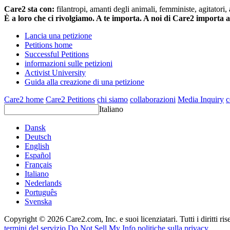
Care2 sta con:
filantropi, amanti degli animali, femministe, agitatori,
È a loro che ci rivolgiamo. A te importa. A noi di Care2 importa 
Lancia una petizione
Petitions home
Successful Petitions
informazioni sulle petizioni
Activist University
Guida alla creazione di una petizione
Care2 home
Care2 Petitions
chi siamo
collaborazioni
Media Inquiry
c
Italiano
Dansk
Deutsch
English
Español
Français
Italiano
Nederlands
Português
Svenska
Copyright © 2026 Care2.com, Inc. e suoi licenziatari. Tutti i diritti ris
termini del servizio
Do Not Sell My Info
politiche sulla privacy