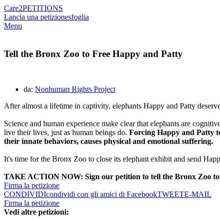
Care2
PETITIONS
Lancia una petizione
sfoglia
Menu
Tell the Bronx Zoo to Free Happy and Patty
da:
Nonhuman Rights Project
After almost a lifetime in captivity, elephants Happy and Patty deserv
Science and human experience make clear that elephants are cognitive
live their lives, just as human beings do.
Forcing Happy and Patty to
their innate behaviors, causes physical and emotional suffering.
It's time for the Bronx Zoo to close its elephant exhibit and send Happ
TAKE ACTION NOW: Sign our petition to tell the Bronx Zoo to 
Firma la petizione
CONDIVIDI
condividi con gli amici di Facebook
TWEET
E-MAIL
Firma la petizione
Vedi altre petizioni: