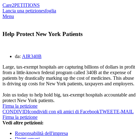
Care2
PETITIONS
Lancia una petizione
sfoglia
Menu
Help Protect New York Patients
da:
AIR340B
Large, tax-exempt hospitals are capturing billions of dollars in profit
from a little-known federal program called 340B at the expense of
patients by drastically marking up the cost of medicines. This abuse
is driving up costs for
New York patients, taxpayers and employers.
Join us today to help hold big, tax-exempt hospitals accountable and
protect
New York
patients.
Firma la petizione
CONDIVIDI
condividi con gli amici di Facebook
TWEET
E-MAIL
Firma la petizione
Vedi altre petizioni:
Responsabilità dell'impresa
Diritti umani