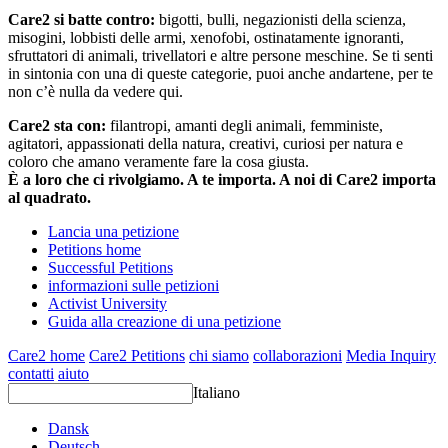
Care2 si batte contro:
bigotti, bulli, negazionisti della scienza,
misogini, lobbisti delle armi, xenofobi, ostinatamente ignoranti,
sfruttatori di animali, trivellatori e altre persone meschine. Se ti senti
in sintonia con una di queste categorie, puoi anche andartene, per te
non c’è nulla da vedere qui.
Care2 sta con:
filantropi, amanti degli animali, femministe,
agitatori, appassionati della natura, creativi, curiosi per natura e
coloro che amano veramente fare la cosa giusta.
È a loro che ci rivolgiamo. A te importa. A noi di Care2 importa
al quadrato.
Lancia una petizione
Petitions home
Successful Petitions
informazioni sulle petizioni
Activist University
Guida alla creazione di una petizione
Care2 home
Care2 Petitions
chi siamo
collaborazioni
Media Inquiry
contatti
aiuto
Italiano
Dansk
Deutsch