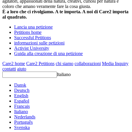
agitatori, appassionati della natura, creativi, curiosi per natura e
coloro che amano veramente fare la cosa giusta.
È a loro che ci rivolgiamo. A te importa. A noi di Care2 importa
al quadrato.
Lancia una petizione
Petitions home
Successful Petitions
informazioni sulle petizioni
Activist University
Guida alla creazione di una petizione
Care2 home
Care2 Petitions
chi siamo
collaborazioni
Media Inquiry
contatti
aiuto
Italiano
Dansk
Deutsch
English
Español
Français
Italiano
Nederlands
Português
Svenska