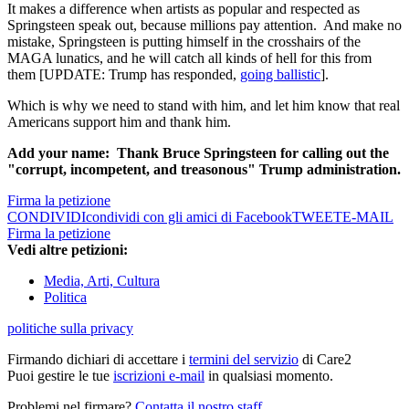
It makes a difference when artists as popular and respected as
Springsteen speak out, because millions pay attention. And make no
mistake, Springsteen is putting himself in the crosshairs of the
MAGA lunatics, and he will catch all kinds of hell for this from
them [UPDATE: Trump has responded,
going ballistic
].
Which is why we need to stand with him, and let him know that real
Americans support him and thank him.
Add your name: Thank Bruce Springsteen for calling out the
"corrupt, incompetent, and treasonous" Trump administration.
Firma la petizione
CONDIVIDI
condividi con gli amici di Facebook
TWEET
E-MAIL
Firma la petizione
Vedi altre petizioni:
Media, Arti, Cultura
Politica
politiche sulla privacy
Firmando dichiari di accettare i
termini del servizio
di Care2
Puoi gestire le tue
iscrizioni e-mail
in qualsiasi momento.
Problemi nel firmare?
Contatta il nostro staff
.