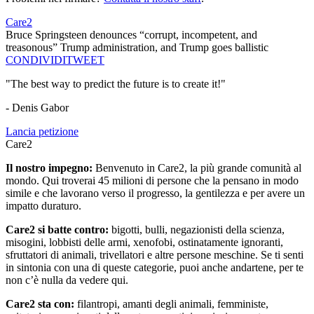
Care2
Bruce Springsteen denounces “corrupt, incompetent, and
treasonous” Trump administration, and Trump goes ballistic
CONDIVIDI
TWEET
"The best way to predict the future is to create it!"
- Denis Gabor
Lancia petizione
Care2
Il nostro impegno:
Benvenuto in Care2, la più grande comunità al
mondo. Qui troverai 45 milioni di persone che la pensano in modo
simile e che lavorano verso il progresso, la gentilezza e per avere un
impatto duraturo.
Care2 si batte contro:
bigotti, bulli, negazionisti della scienza,
misogini, lobbisti delle armi, xenofobi, ostinatamente ignoranti,
sfruttatori di animali, trivellatori e altre persone meschine. Se ti senti
in sintonia con una di queste categorie, puoi anche andartene, per te
non c’è nulla da vedere qui.
Care2 sta con:
filantropi, amanti degli animali, femministe,