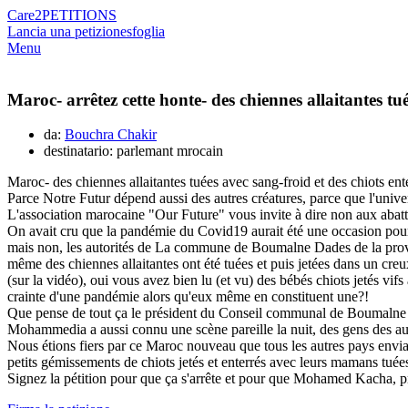
Care2
PETITIONS
Lancia una petizione
sfoglia
Menu
Maroc- arrêtez cette honte- des chiennes allaitantes 
da:
Bouchra Chakir
destinatario: parlemant mrocain
Maroc- des chiennes allaitantes tuées avec sang-froid et des chiots 
Parce Notre Futur dépend aussi des autres créatures, parce que l'univer
L'association marocaine "Our Future" vous invite à dire non aux abat
On avait cru que la pandémie du Covid19 aurait été une occasion pour nou
mais non, les autorités de La commune de Boumalne Dades de la provinc
même des chiennes allaitantes ont été tuées et puis jetées dans un creux
(sur la vidéo), oui vous avez bien lu (et vu) des bébés chiots jetés v
crainte d'une pandémie alors qu'eux même en constituent une?!
Que pense de tout ça le président du Conseil communal de Boumalne
Mohammedia a aussi connu une scène pareille la nuit, des gens des aut
Nous étions fiers par ce Maroc nouveau que tous les autres pays enviai
petits gémissements de chiots jetés et enterrés avec leurs mamans tuées
Signez la pétition pour que ça s'arrête et pour que Mohamed Kacha,