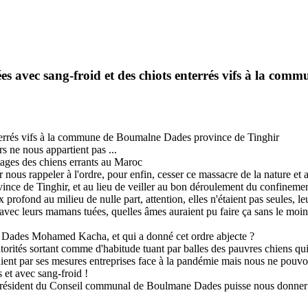
tuées avec sang-froid et des chiots enterrés vifs à la 
enterrés vifs à la commune de Boumalne Dades province de Tinghir
s ne nous appartient pas ...
tages des chiens errants au Maroc
s rappeler à l'ordre, pour enfin, cesser ce massacre de la nature et arrê
e de Tinghir, et au lieu de veiller au bon déroulement du confinement hu
 profond au milieu de nulle part, attention, elles n'étaient pas seules, l
ifs avec leurs mamans tuées, quelles âmes auraient pu faire ça sans le 
 Dades Mohamed Kacha, et qui a donné cet ordre abjecte ?
orités sortant comme d'habitude tuant par balles des pauvres chiens qu
ent par ses mesures entreprises face à la pandémie mais nous ne pouvons r
 et avec sang-froid !
 président du Conseil communal de Boulmane Dades puisse nous donner