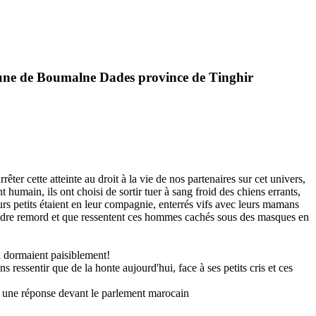
commune de Boumalne Dades province de Tinghir
ter cette atteinte au droit à la vie de nos partenaires sur cet univers,
main, ils ont choisi de sortir tuer à sang froid des chiens errants,
eurs petits étaient en leur compagnie, enterrés vifs avec leurs mamans
moindre remord et que ressentent ces hommes cachés sous des masques en
i dormaient paisiblement!
essentir que de la honte aujourd'hui, face à ses petits cris et ces
 une réponse devant le parlement marocain