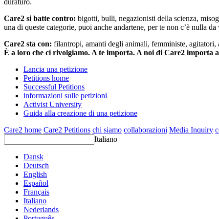
duraturo.
Care2 si batte contro:
bigotti, bulli, negazionisti della scienza, misog
una di queste categorie, puoi anche andartene, per te non c’è nulla da 
Care2 sta con:
filantropi, amanti degli animali, femministe, agitatori,
È a loro che ci rivolgiamo. A te importa. A noi di Care2 importa 
Lancia una petizione
Petitions home
Successful Petitions
informazioni sulle petizioni
Activist University
Guida alla creazione di una petizione
Care2 home
Care2 Petitions
chi siamo
collaborazioni
Media Inquiry
c
Italiano
Dansk
Deutsch
English
Español
Français
Italiano
Nederlands
Português