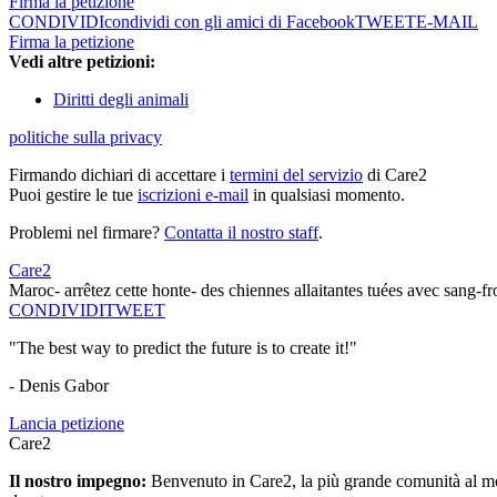
Firma la petizione
CONDIVIDI
condividi con gli amici di Facebook
TWEET
E-MAIL
Firma la petizione
Vedi altre petizioni:
Diritti degli animali
politiche sulla privacy
Firmando dichiari di accettare i
termini del servizio
di Care2
Puoi gestire le tue
iscrizioni e-mail
in qualsiasi momento.
Problemi nel firmare?
Contatta il nostro staff
.
Care2
Maroc- arrêtez cette honte- des chiennes allaitantes tuées avec sang-
CONDIVIDI
TWEET
"The best way to predict the future is to create it!"
- Denis Gabor
Lancia petizione
Care2
Il nostro impegno:
Benvenuto in Care2, la più grande comunità al mon