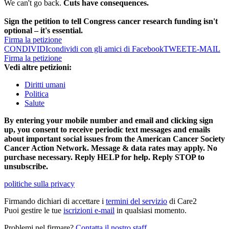
We can't go back.
Cuts have consequences.
Sign the petition to tell Congress cancer research funding isn't
optional – it's essential.
Firma la petizione
CONDIVIDI
condividi con gli amici di Facebook
TWEET
E-MAIL
Firma la petizione
Vedi altre petizioni:
Diritti umani
Politica
Salute
By entering your mobile number and email and clicking sign
up, you consent to receive periodic text messages and emails
about important social issues from the American Cancer Society
Cancer Action Network. Message & data rates may apply. No
purchase necessary. Reply HELP for help. Reply STOP to
unsubscribe.
politiche sulla privacy
Firmando dichiari di accettare i
termini del servizio
di Care2
Puoi gestire le tue
iscrizioni e-mail
in qualsiasi momento.
Problemi nel firmare?
Contatta il nostro staff
.