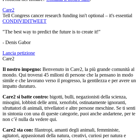
Care2
Tell Congress cancer research funding isn't optional – it's essential
CONDIVIDI
TWEET
"The best way to predict the future is to create it!"
- Denis Gabor
Lancia petizione
Care2
Il nostro impegno:
Benvenuto in Care2, la più grande comunità al
mondo. Qui troverai 45 milioni di persone che la pensano in modo
simile e che lavorano verso il progresso, la gentilezza e per avere un
impatto duraturo.
Care2 si batte contro:
bigotti, bulli, negazionisti della scienza,
misogini, lobbisti delle armi, xenofobi, ostinatamente ignoranti,
sfruttatori di animali, trivellatori e altre persone meschine. Se ti senti
in sintonia con una di queste categorie, puoi anche andartene, per te
non c’è nulla da vedere qui.
Care2 sta con:
filantropi, amanti degli animali, femministe,
agitatori, appassionati della natura, creativi, curiosi per natura e