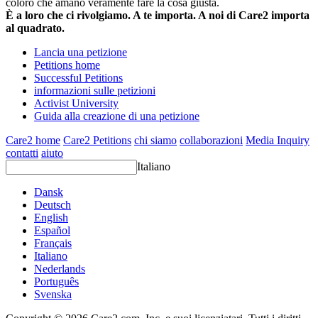
coloro che amano veramente fare la cosa giusta.
È a loro che ci rivolgiamo. A te importa. A noi di Care2 importa
al quadrato.
Lancia una petizione
Petitions home
Successful Petitions
informazioni sulle petizioni
Activist University
Guida alla creazione di una petizione
Care2 home
Care2 Petitions
chi siamo
collaborazioni
Media Inquiry
contatti
aiuto
Italiano
Dansk
Deutsch
English
Español
Français
Italiano
Nederlands
Português
Svenska