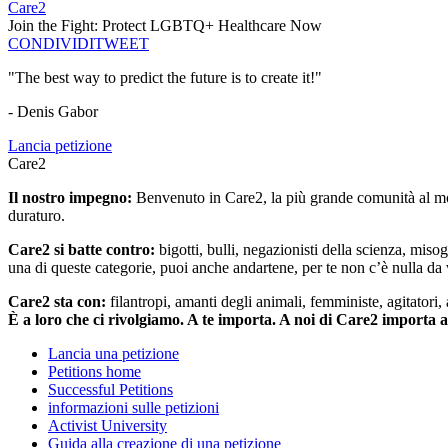
Care2
Join the Fight: Protect LGBTQ+ Healthcare Now
CONDIVIDI
TWEET
"The best way to predict the future is to create it!"
- Denis Gabor
Lancia petizione
Care2
Il nostro impegno:
Benvenuto in Care2, la più grande comunità al mon
duraturo.
Care2 si batte contro:
bigotti, bulli, negazionisti della scienza, misog
una di queste categorie, puoi anche andartene, per te non c’è nulla da 
Care2 sta con:
filantropi, amanti degli animali, femministe, agitatori,
È a loro che ci rivolgiamo. A te importa. A noi di Care2 importa 
Lancia una petizione
Petitions home
Successful Petitions
informazioni sulle petizioni
Activist University
Guida alla creazione di una petizione