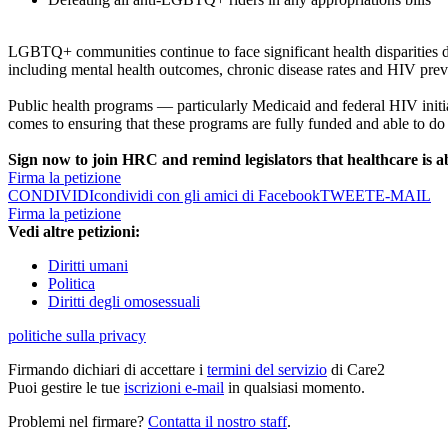
LGBTQ+ communities continue to face significant health disparities dri
including mental health outcomes, chronic disease rates and HIV prev
Public health programs — particularly Medicaid and federal HIV initiat
comes to ensuring that these programs are fully funded and able to do
Sign now to join HRC and remind legislators that healthcare is abo
Firma la petizione
CONDIVIDI
condividi con gli amici di Facebook
TWEET
E-MAIL
Firma la petizione
Vedi altre petizioni:
Diritti umani
Politica
Diritti degli omosessuali
politiche sulla privacy
Firmando dichiari di accettare i
termini del servizio
di Care2
Puoi gestire le tue
iscrizioni e-mail
in qualsiasi momento.
Problemi nel firmare?
Contatta il nostro staff
.