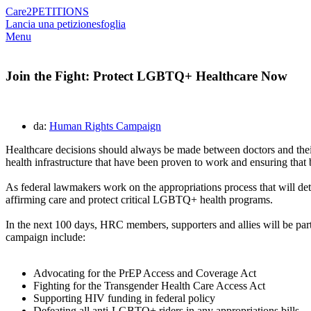
Care2
PETITIONS
Lancia una petizione
sfoglia
Menu
Join the Fight: Protect LGBTQ+ Healthcare Now
da:
Human Rights Campaign
Healthcare decisions should always be made between doctors and their
health infrastructure that have been proven to work and ensuring that b
As federal lawmakers work on the appropriations process that will de
affirming care and protect critical LGBTQ+ health programs.
In the next 100 days, HRC members, supporters and allies will be parti
campaign include:
Advocating for the PrEP Access and Coverage Act
Fighting for the Transgender Health Care Access Act
Supporting HIV funding in federal policy
Defeating all anti-LGBTQ+ riders in any appropriations bills