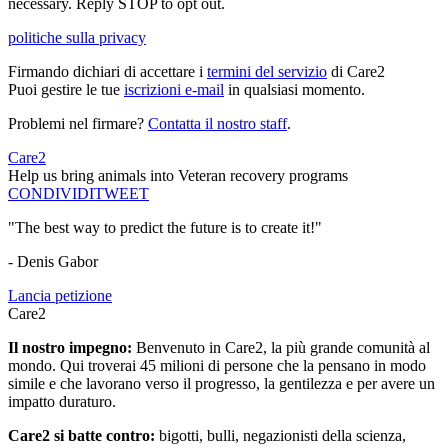
necessary. Reply STOP to opt out.
politiche sulla privacy
Firmando dichiari di accettare i
termini del servizio
di Care2
Puoi gestire le tue
iscrizioni e-mail
in qualsiasi momento.
Problemi nel firmare?
Contatta il nostro staff
.
Care2
Help us bring animals into Veteran recovery programs
CONDIVIDI
TWEET
"The best way to predict the future is to create it!"
- Denis Gabor
Lancia petizione
Care2
Il nostro impegno:
Benvenuto in Care2, la più grande comunità al
mondo. Qui troverai 45 milioni di persone che la pensano in modo
simile e che lavorano verso il progresso, la gentilezza e per avere un
impatto duraturo.
Care2 si batte contro:
bigotti, bulli, negazionisti della scienza,