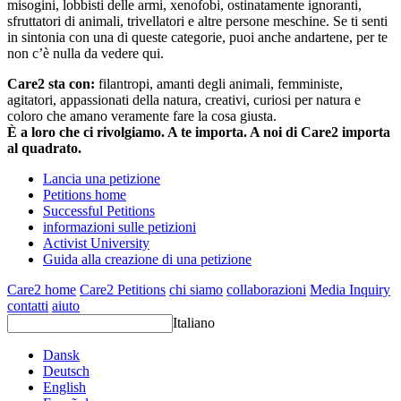
misogini, lobbisti delle armi, xenofobi, ostinatamente ignoranti,
sfruttatori di animali, trivellatori e altre persone meschine. Se ti senti
in sintonia con una di queste categorie, puoi anche andartene, per te
non c’è nulla da vedere qui.
Care2 sta con:
filantropi, amanti degli animali, femministe,
agitatori, appassionati della natura, creativi, curiosi per natura e
coloro che amano veramente fare la cosa giusta.
È a loro che ci rivolgiamo. A te importa. A noi di Care2 importa
al quadrato.
Lancia una petizione
Petitions home
Successful Petitions
informazioni sulle petizioni
Activist University
Guida alla creazione di una petizione
Care2 home
Care2 Petitions
chi siamo
collaborazioni
Media Inquiry
contatti
aiuto
Italiano
Dansk
Deutsch
English