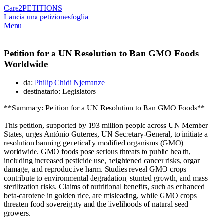
Care2
PETITIONS
Lancia una petizione
sfoglia
Menu
Petition for a UN Resolution to Ban GMO Foods
Worldwide
da:
Philip Chidi Njemanze
destinatario: Legislators
**Summary: Petition for a UN Resolution to Ban GMO Foods**
This petition, supported by 193 million people across UN Member
States, urges António Guterres, UN Secretary-General, to initiate a
resolution banning genetically modified organisms (GMO)
worldwide. GMO foods pose serious threats to public health,
including increased pesticide use, heightened cancer risks, organ
damage, and reproductive harm. Studies reveal GMO crops
contribute to environmental degradation, stunted growth, and mass
sterilization risks. Claims of nutritional benefits, such as enhanced
beta-carotene in golden rice, are misleading, while GMO crops
threaten food sovereignty and the livelihoods of natural seed
growers.