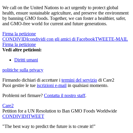
We call on the United Nations to act urgently to protect global
health, ensure sustainable agriculture, and preserve the environment
by banning GMO foods. Together, we can foster a healthier, safer,
and GMO-free world for current and future generations.
Firma la petizione
CONDIVIDI
condividi con gli amici di Facebook
TWEET
E-MAIL
Firma la petizione
Vedi altre petizioni:
Diritti umani
politiche sulla privacy
Firmando dichiari di accettare i
termini del servizio
di Care2
Puoi gestire le tue
iscrizioni e-mail
in qualsiasi momento.
Problemi nel firmare?
Contatta il nostro staff
.
Care2
Petition for a UN Resolution to Ban GMO Foods Worldwide
CONDIVIDI
TWEET
"The best way to predict the future is to create it!"