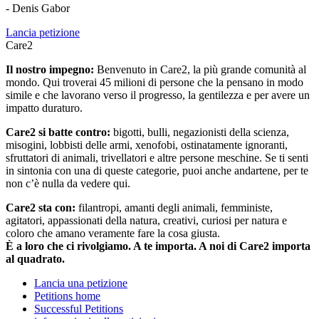
- Denis Gabor
Lancia petizione
Care2
Il nostro impegno:
Benvenuto in Care2, la più grande comunità al
mondo. Qui troverai 45 milioni di persone che la pensano in modo
simile e che lavorano verso il progresso, la gentilezza e per avere un
impatto duraturo.
Care2 si batte contro:
bigotti, bulli, negazionisti della scienza,
misogini, lobbisti delle armi, xenofobi, ostinatamente ignoranti,
sfruttatori di animali, trivellatori e altre persone meschine. Se ti senti
in sintonia con una di queste categorie, puoi anche andartene, per te
non c’è nulla da vedere qui.
Care2 sta con:
filantropi, amanti degli animali, femministe,
agitatori, appassionati della natura, creativi, curiosi per natura e
coloro che amano veramente fare la cosa giusta.
È a loro che ci rivolgiamo. A te importa. A noi di Care2 importa
al quadrato.
Lancia una petizione
Petitions home
Successful Petitions