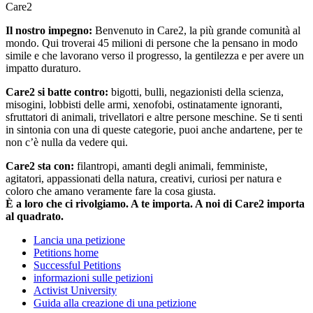
Care2
Il nostro impegno:
Benvenuto in Care2, la più grande comunità al
mondo. Qui troverai 45 milioni di persone che la pensano in modo
simile e che lavorano verso il progresso, la gentilezza e per avere un
impatto duraturo.
Care2 si batte contro:
bigotti, bulli, negazionisti della scienza,
misogini, lobbisti delle armi, xenofobi, ostinatamente ignoranti,
sfruttatori di animali, trivellatori e altre persone meschine. Se ti senti
in sintonia con una di queste categorie, puoi anche andartene, per te
non c’è nulla da vedere qui.
Care2 sta con:
filantropi, amanti degli animali, femministe,
agitatori, appassionati della natura, creativi, curiosi per natura e
coloro che amano veramente fare la cosa giusta.
È a loro che ci rivolgiamo. A te importa. A noi di Care2 importa
al quadrato.
Lancia una petizione
Petitions home
Successful Petitions
informazioni sulle petizioni
Activist University
Guida alla creazione di una petizione