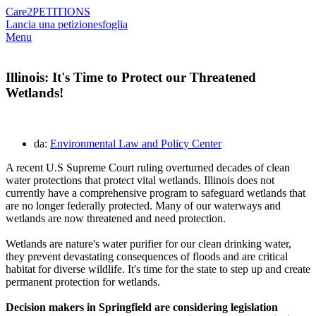
Care2
PETITIONS
Lancia una petizione
sfoglia
Menu
Illinois: It's Time to Protect our Threatened
Wetlands!
da:
Environmental Law and Policy Center
A recent U.S Supreme Court ruling
overturn
ed
decades of clean
water protections
that protect vital wetlands.
Illinois does not
currently have a comprehensive program to safeguard wetlands that
are no longer federally protected.
Many of our waterways and
wetlands are now threatened and need protection.
Wetlands are nature's water purifier for our clean drinking water,
they prevent devastating consequences of floods and are critical
habitat for diverse wildlife. It's time for the state to step up and create
permanent protection for wetlands.
Decision makers in Springfield are
considering legislation