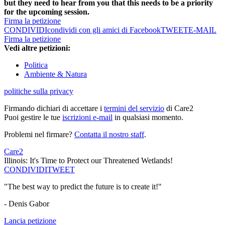
but they need to hear from you that this needs to be a priority
for the upcoming session.
Firma la petizione
CONDIVIDI
condividi con gli amici di Facebook
TWEET
E-MAIL
Firma la petizione
Vedi altre petizioni:
Politica
Ambiente & Natura
politiche sulla privacy
Firmando dichiari di accettare i
termini del servizio
di Care2
Puoi gestire le tue
iscrizioni e-mail
in qualsiasi momento.
Problemi nel firmare?
Contatta il nostro staff
.
Care2
Illinois: It's Time to Protect our Threatened Wetlands!
CONDIVIDI
TWEET
"The best way to predict the future is to create it!"
- Denis Gabor
Lancia petizione