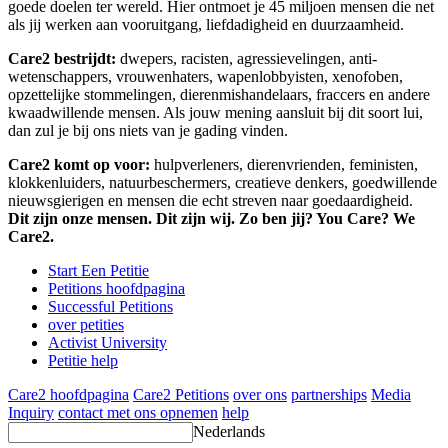
goede doelen ter wereld. Hier ontmoet je 45 miljoen mensen die net
als jij werken aan vooruitgang, liefdadigheid en duurzaamheid.
Care2 bestrijdt:
dwepers, racisten, agressievelingen, anti-
wetenschappers, vrouwenhaters, wapenlobbyisten, xenofoben,
opzettelijke stommelingen, dierenmishandelaars, fraccers en andere
kwaadwillende mensen. Als jouw mening aansluit bij dit soort lui,
dan zul je bij ons niets van je gading vinden.
Care2 komt op voor:
hulpverleners, dierenvrienden, feministen,
klokkenluiders, natuurbeschermers, creatieve denkers, goedwillende
nieuwsgierigen en mensen die echt streven naar goedaardigheid.
Dit zijn onze mensen. Dit zijn wij. Zo ben jij? You Care? We
Care2.
Start Een Petitie
Petitions hoofdpagina
Successful Petitions
over petities
Activist University
Petitie help
Care2 hoofdpagina
Care2 Petitions
over ons
partnerships
Media
Inquiry
contact met ons opnemen
help
Nederlands