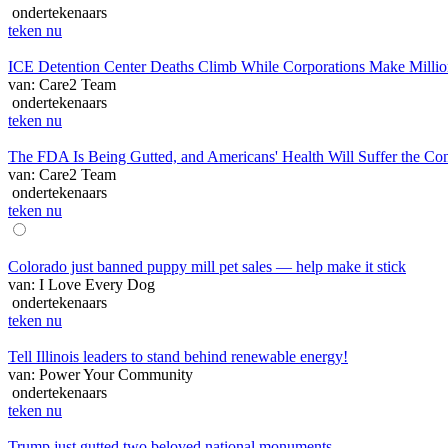
ondertekenaars
teken nu
ICE Detention Center Deaths Climb While Corporations Make Millions
van: Care2 Team
ondertekenaars
teken nu
The FDA Is Being Gutted, and Americans' Health Will Suffer the Co
van: Care2 Team
ondertekenaars
teken nu
Colorado just banned puppy mill pet sales — help make it stick
van: I Love Every Dog
ondertekenaars
teken nu
Tell Illinois leaders to stand behind renewable energy!
van: Power Your Community
ondertekenaars
teken nu
Trump just gutted two beloved national monuments