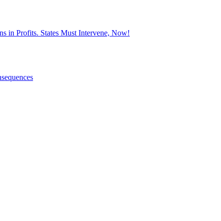
 in Profits. States Must Intervene, Now!
nsequences