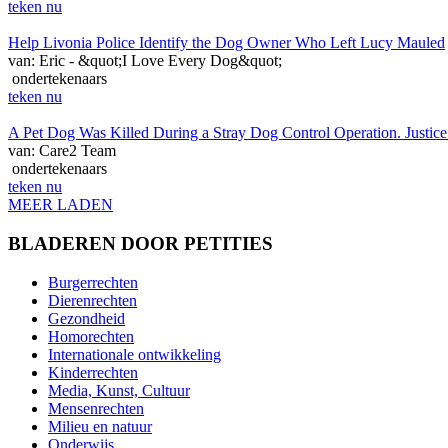
teken nu
Help Livonia Police Identify the Dog Owner Who Left Lucy Mauled
van: Eric - &quot;I Love Every Dog&quot;
ondertekenaars
teken nu
A Pet Dog Was Killed During a Stray Dog Control Operation. Justice
van: Care2 Team
ondertekenaars
teken nu
MEER LADEN
BLADEREN DOOR PETITIES
Burgerrechten
Dierenrechten
Gezondheid
Homorechten
Internationale ontwikkeling
Kinderrechten
Media, Kunst, Cultuur
Mensenrechten
Milieu en natuur
Onderwijs