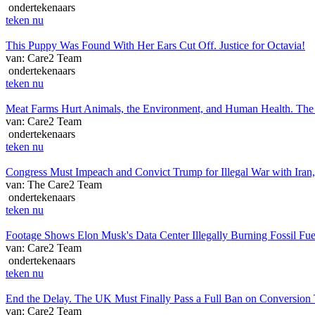
ondertekenaars
teken nu
This Puppy Was Found With Her Ears Cut Off. Justice for Octavia!
van: Care2 Team
ondertekenaars
teken nu
Meat Farms Hurt Animals, the Environment, and Human Health. The 
van: Care2 Team
ondertekenaars
teken nu
Congress Must Impeach and Convict Trump for Illegal War with Iran,
van: The Care2 Team
ondertekenaars
teken nu
Footage Shows Elon Musk's Data Center Illegally Burning Fossil Fu
van: Care2 Team
ondertekenaars
teken nu
End the Delay. The UK Must Finally Pass a Full Ban on Conversion 
van: Care2 Team