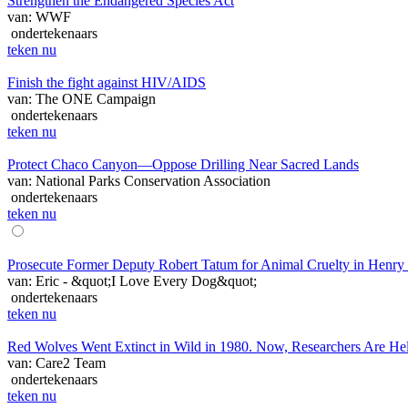
Strengthen the Endangered Species Act
van: WWF
ondertekenaars
teken nu
Finish the fight against HIV/AIDS
van: The ONE Campaign
ondertekenaars
teken nu
Protect Chaco Canyon—Oppose Drilling Near Sacred Lands
van: National Parks Conservation Association
ondertekenaars
teken nu
Prosecute Former Deputy Robert Tatum for Animal Cruelty in Henry
van: Eric - &quot;I Love Every Dog&quot;
ondertekenaars
teken nu
Red Wolves Went Extinct in Wild in 1980. Now, Researchers Are 
van: Care2 Team
ondertekenaars
teken nu