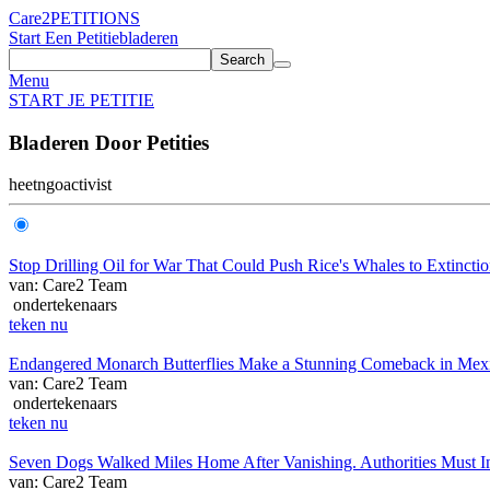
Care2
PETITIONS
Start Een Petitie
bladeren
Search
Menu
START JE PETITIE
Bladeren Door Petities
heet
ngo
activist
Stop Drilling Oil for War That Could Push Rice's Whales to Extincti
van: Care2 Team
ondertekenaars
teken nu
Endangered Monarch Butterflies Make a Stunning Comeback in Mex
van: Care2 Team
ondertekenaars
teken nu
Seven Dogs Walked Miles Home After Vanishing. Authorities Must I
van: Care2 Team