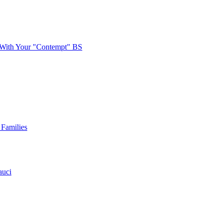
 With Your "Contempt" BS
 Families
auci