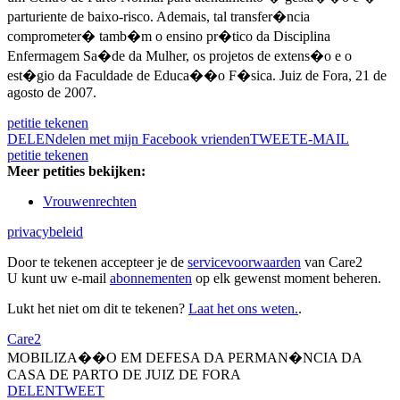
parturiente de baixo-risco. Ademais, tal transfer�ncia
comprometer� tamb�m o ensino pr�tico da Disciplina
Enfermagem Sa�de da Mulher, os projetos de extens�o e o
est�gio da Faculdade de Educa��o F�sica. Juiz de Fora, 21 de
agosto de 2007.
petitie tekenen
DELEN
delen met mijn Facebook vrienden
TWEET
E-MAIL
petitie tekenen
Meer petities bekijken:
Vrouwenrechten
privacybeleid
Door te tekenen accepteer je de
servicevoorwaarden
van Care2
U kunt uw e-mail
abonnementen
op elk gewenst moment beheren.
Lukt het niet om dit te tekenen?
Laat het ons weten.
.
Care2
MOBILIZA��O EM DEFESA DA PERMAN�NCIA DA
CASA DE PARTO DE JUIZ DE FORA
DELEN
TWEET