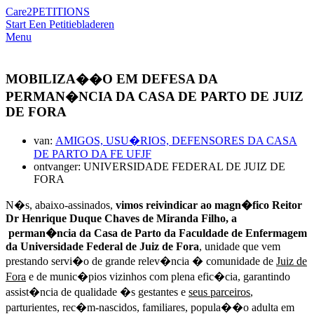
Care2
PETITIONS
Start Een Petitie
bladeren
Menu
MOBILIZA��O EM DEFESA DA
PERMAN�NCIA DA CASA DE PARTO DE JUIZ
DE FORA
van:
AMIGOS, USU�RIOS, DEFENSORES DA CASA
DE PARTO DA FE UFJF
ontvanger: UNIVERSIDADE FEDERAL DE JUIZ DE
FORA
N�s, abaixo-assinados,
vimos reivindicar ao magn�fico Reitor
Dr Henrique Duque Chaves de Miranda Filho, a
perman�ncia da Casa de Parto da Faculdade de Enfermagem
da Universidade Federal de Juiz de Fora
, unidade que vem
prestando servi�o de grande relev�ncia � comunidade de
Juiz de
Fora
e de munic�pios vizinhos com plena efic�cia, garantindo
assist�ncia de qualidade �s gestantes e
seus parceiros
,
parturientes, rec�m-nascidos, familiares, popula��o adulta em