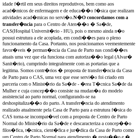
idade f�rtil em seus direitos reprodutivos, bem como aos
acad�micos de enfermagem e de educa��o f�sica que realizam
atividades acad�micas no servi�o.
N�O concordamos com a
transfer�ncia
para o Centro de Aten��o � Sa�de,
CAS(Hospital Universit�rio - HU), pois o mesmo ainda n�o
possui estrutura a ele acoplada, em condi��es para o pleno
funcionamento da Casa. Portanto, nos posicionamos veementemente
favor�veis � perman�ncia da Casa de Parto nas condi��es
atuais uma vez que ela funciona com autoriza��o legal (Alvar�
Sanit�rio), cumprindo integralmente com as portarias que a
legitima. Somos contr�rios � proposta de transfer�ncia da Casa
de Parto para o CAS, uma vez que esse servi�o foi criado em
parceria com o Minist�rio da Sa�de - �rea T�cnica Sa�de da
Mulher e cuja concep��o consiste na mudan�a do modelo
assistencial ao parto normal, configurando-se na
deshospitaliza��o do parto. A transfer�ncia do atendimento
realizado atualmente pela Casa de Parto para a estrutura f�sica do
CAS torna-se incompat�vel com a proposta de Centro de Parto
Normal do Minist�rio da Sa�de e descaracteriza a concep��o
filos�fica, t�cnica, cient�fica e jur�dica da Casa de Parto como
um Centro de Parto Normal para atendimento � gesta��o e �