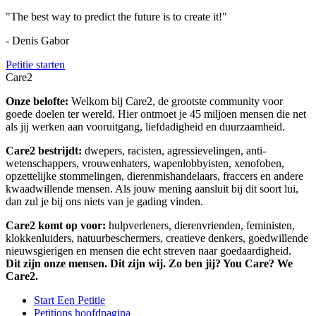
"The best way to predict the future is to create it!"
- Denis Gabor
Petitie starten
Care2
Onze belofte:
Welkom bij Care2, de grootste community voor
goede doelen ter wereld. Hier ontmoet je 45 miljoen mensen die net
als jij werken aan vooruitgang, liefdadigheid en duurzaamheid.
Care2 bestrijdt:
dwepers, racisten, agressievelingen, anti-
wetenschappers, vrouwenhaters, wapenlobbyisten, xenofoben,
opzettelijke stommelingen, dierenmishandelaars, fraccers en andere
kwaadwillende mensen. Als jouw mening aansluit bij dit soort lui,
dan zul je bij ons niets van je gading vinden.
Care2 komt op voor:
hulpverleners, dierenvrienden, feministen,
klokkenluiders, natuurbeschermers, creatieve denkers, goedwillende
nieuwsgierigen en mensen die echt streven naar goedaardigheid.
Dit zijn onze mensen. Dit zijn wij. Zo ben jij? You Care? We
Care2.
Start Een Petitie
Petitions hoofdpagina