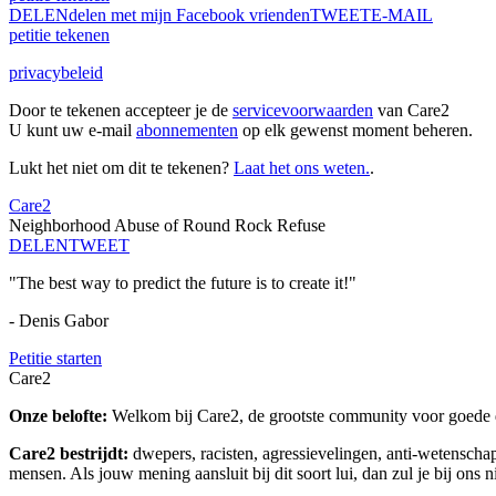
DELEN
delen met mijn Facebook vrienden
TWEET
E-MAIL
petitie tekenen
privacybeleid
Door te tekenen accepteer je de
servicevoorwaarden
van Care2
U kunt uw e-mail
abonnementen
op elk gewenst moment beheren.
Lukt het niet om dit te tekenen?
Laat het ons weten.
.
Care2
Neighborhood Abuse of Round Rock Refuse
DELEN
TWEET
"The best way to predict the future is to create it!"
- Denis Gabor
Petitie starten
Care2
Onze belofte:
Welkom bij Care2, de grootste community voor goede do
Care2 bestrijdt:
dwepers, racisten, agressievelingen, anti-wetensch
mensen. Als jouw mening aansluit bij dit soort lui, dan zul je bij ons 