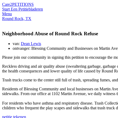
Care2
PETITIONS
Start Een Petitie
bladeren
Menu
Round Rock, TX
Neighborhood Abuse of Round Rock Refuse
van:
Dean Lewis
ontvanger: Blessing Community and Businesses on Martin Av
Please join our community in signing this petition to encourage the mo
Reckless driving and air quality abuse (swealtering garbage, garbage
the health consequences and lower quality of life caused by Round R
Trash trucks come to the center still full of trash, spreading fumes, a
Residents of Blessing Community and local businesses on Martin Avenu
sidewalks. From our office at 1102 Martin Avenue, we daily witness the 
For residents who have asthma and respiratory disease. Trash Collection 
children who frequent the play scapes and sidewalks that trash truck dr
petitie tekenen