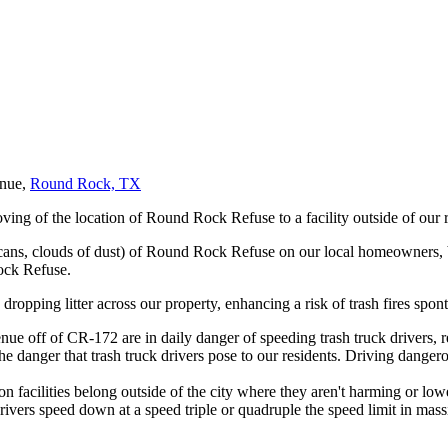
enue,
Round Rock, TX
ving of the location of Round Rock Refuse to a facility outside of our r
 cans, clouds of dust) of Round Rock Refuse on our local homeowners, 
ock Refuse.
nd dropping litter across our property, enhancing a risk of trash fires s
e off of CR-172 are in daily danger of speeding trash truck drivers, r
danger that trash truck drivers pose to our residents. Driving dangerous
facilities belong outside of the city where they aren't harming or lowerin
ivers speed down at a speed triple or quadruple the speed limit in massi