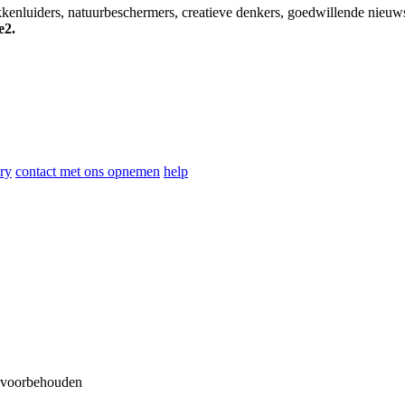
okkenluiders, natuurbeschermers, creatieve denkers, goedwillende nieuw
e2.
ry
contact met ons opnemen
help
n voorbehouden