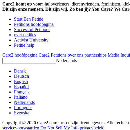
Care2 komt op voor:
hulpverleners, dierenvrienden, feministen, kl
Dit zijn onze mensen. Dit zijn wij. Zo ben jij? You Care? We Car
Start Een Petitie
Petitions hoofdpagina
Successful Petitions
over petities
Activist University
Petitie help
Care2 hoofdpagina
Care2 Petitions
over ons
partnerships
Media Inqui
Nederlands
Dansk
Deutsch
English
Español
Français
Italiano
Nederlands
Português
Svenska
Copyright © 2026 Care2.com inc. en zijn licentiegevers. Alle rechte
servicevoorwaarden
Do Not Sell My Info
privacybeleid