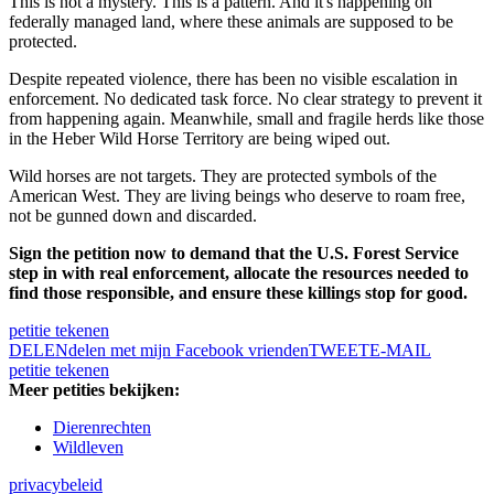
This is not a mystery. This is a pattern. And it's happening on
federally managed land, where these animals are supposed to be
protected.
Despite repeated violence, there has been no visible escalation in
enforcement. No dedicated task force. No clear strategy to prevent it
from happening again. Meanwhile, small and fragile herds like those
in the Heber Wild Horse Territory are being wiped out.
Wild horses are not targets. They are protected symbols of the
American West. They are living beings who deserve to roam free,
not be gunned down and discarded.
Sign the petition now to demand that the U.S. Forest Service
step in with real enforcement, allocate the resources needed to
find those responsible, and ensure these killings stop for good.
petitie tekenen
DELEN
delen met mijn Facebook vrienden
TWEET
E-MAIL
petitie tekenen
Meer petities bekijken:
Dierenrechten
Wildleven
privacybeleid