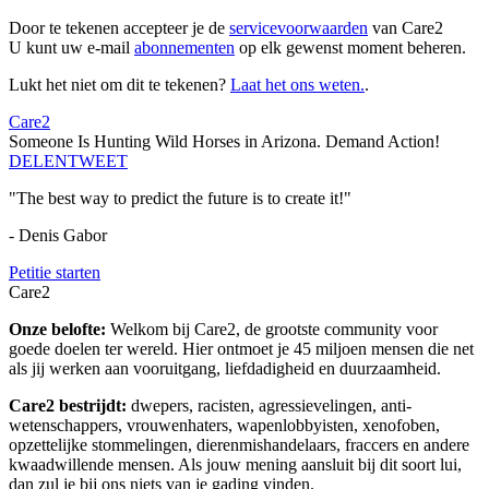
Door te tekenen accepteer je de
servicevoorwaarden
van Care2
U kunt uw e-mail
abonnementen
op elk gewenst moment beheren.
Lukt het niet om dit te tekenen?
Laat het ons weten.
.
Care2
Someone Is Hunting Wild Horses in Arizona. Demand Action!
DELEN
TWEET
"The best way to predict the future is to create it!"
- Denis Gabor
Petitie starten
Care2
Onze belofte:
Welkom bij Care2, de grootste community voor
goede doelen ter wereld. Hier ontmoet je 45 miljoen mensen die net
als jij werken aan vooruitgang, liefdadigheid en duurzaamheid.
Care2 bestrijdt:
dwepers, racisten, agressievelingen, anti-
wetenschappers, vrouwenhaters, wapenlobbyisten, xenofoben,
opzettelijke stommelingen, dierenmishandelaars, fraccers en andere
kwaadwillende mensen. Als jouw mening aansluit bij dit soort lui,
dan zul je bij ons niets van je gading vinden.