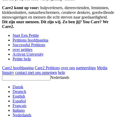
Care2 komt op voor:
hulpverleners, dierenvrienden, feministen,
klokkenluiders, natuurbeschermers, creatieve denkers, goedwillende
nieuwsgierigen en mensen die echt streven naar goedaardigheid.
Dit zijn onze mensen. Dit zijn wij. Zo ben jij? You Care? We
Care2.
Start Een Petitie
Petitions hoofdpagina
Successful Petitions
over petities
Activist University
Petitie help
Care2 hoofdpagina
Care2 Petitions
over ons
partnerships
Media
Inquiry
contact met ons opnemen
help
Nederlands
Dansk
Deutsch
English
Español
Français
Italiano
Nederlands