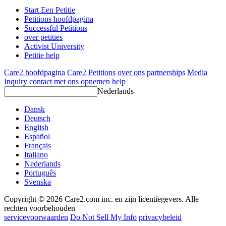
Start Een Petitie
Petitions hoofdpagina
Successful Petitions
over petities
Activist University
Petitie help
Care2 hoofdpagina
Care2 Petitions
over ons
partnerships
Media
Inquiry
contact met ons opnemen
help
Nederlands
Dansk
Deutsch
English
Español
Français
Italiano
Nederlands
Português
Svenska
Copyright © 2026 Care2.com inc. en zijn licentiegevers. Alle
rechten voorbehouden
servicevoorwaarden
Do Not Sell My Info
privacybeleid