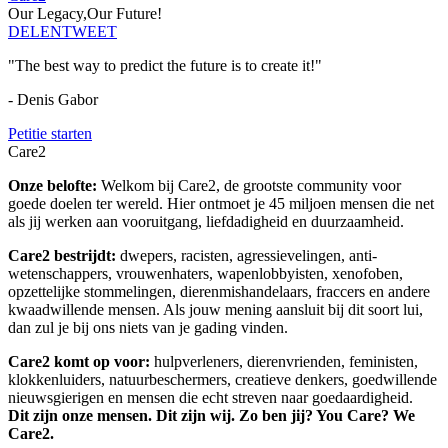
Our Legacy,Our Future!
DELEN
TWEET
"The best way to predict the future is to create it!"
- Denis Gabor
Petitie starten
Care2
Onze belofte:
Welkom bij Care2, de grootste community voor
goede doelen ter wereld. Hier ontmoet je 45 miljoen mensen die net
als jij werken aan vooruitgang, liefdadigheid en duurzaamheid.
Care2 bestrijdt:
dwepers, racisten, agressievelingen, anti-
wetenschappers, vrouwenhaters, wapenlobbyisten, xenofoben,
opzettelijke stommelingen, dierenmishandelaars, fraccers en andere
kwaadwillende mensen. Als jouw mening aansluit bij dit soort lui,
dan zul je bij ons niets van je gading vinden.
Care2 komt op voor:
hulpverleners, dierenvrienden, feministen,
klokkenluiders, natuurbeschermers, creatieve denkers, goedwillende
nieuwsgierigen en mensen die echt streven naar goedaardigheid.
Dit zijn onze mensen. Dit zijn wij. Zo ben jij? You Care? We
Care2.