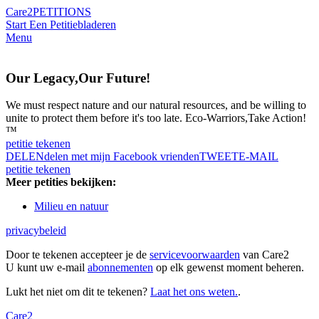
Care2
PETITIONS
Start Een Petitie
bladeren
Menu
Our Legacy,Our Future!
We must respect nature and our natural resources, and be willing to
unite to protect them before it's too late. Eco-Warriors,Take Action!
™
petitie tekenen
DELEN
delen met mijn Facebook vrienden
TWEET
E-MAIL
petitie tekenen
Meer petities bekijken:
Milieu en natuur
privacybeleid
Door te tekenen accepteer je de
servicevoorwaarden
van Care2
U kunt uw e-mail
abonnementen
op elk gewenst moment beheren.
Lukt het niet om dit te tekenen?
Laat het ons weten.
.
Care2