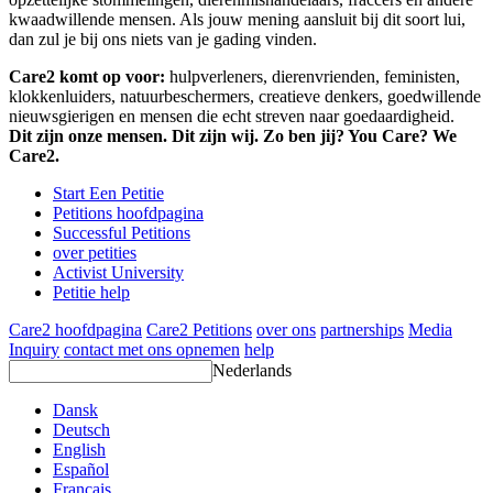
kwaadwillende mensen. Als jouw mening aansluit bij dit soort lui,
dan zul je bij ons niets van je gading vinden.
Care2 komt op voor:
hulpverleners, dierenvrienden, feministen,
klokkenluiders, natuurbeschermers, creatieve denkers, goedwillende
nieuwsgierigen en mensen die echt streven naar goedaardigheid.
Dit zijn onze mensen. Dit zijn wij. Zo ben jij? You Care? We
Care2.
Start Een Petitie
Petitions hoofdpagina
Successful Petitions
over petities
Activist University
Petitie help
Care2 hoofdpagina
Care2 Petitions
over ons
partnerships
Media
Inquiry
contact met ons opnemen
help
Nederlands
Dansk
Deutsch
English
Español
Français