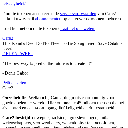
privacybeleid
Door te tekenen accepteer je de
servicevoorwaarden
van Care2
U kunt uw e-mail
abonnementen
op elk gewenst moment beheren.
Lukt het niet om dit te tekenen?
Laat het ons weten.
.
Care2
This Island's Deer Do Not Need To Be Slaughtered. Save Catalina
Deer!
DELEN
TWEET
"The best way to predict the future is to create it!"
- Denis Gabor
Petitie starten
Care2
Onze belofte:
Welkom bij Care2, de grootste community voor
goede doelen ter wereld. Hier ontmoet je 45 miljoen mensen die net
als jij werken aan vooruitgang, liefdadigheid en duurzaamheid.
Care2 bestrijdt:
dwepers, racisten, agressievelingen, anti-
wetenschappers, vrouwenhaters, wapenlobbyisten, xenofoben,
opzettelijke stommelingen, dierenmishandelaars, fraccers en andere