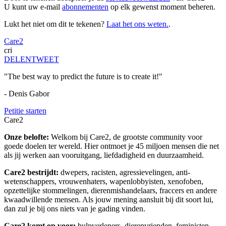
U kunt uw e-mail
abonnementen
op elk gewenst moment beheren.
Lukt het niet om dit te tekenen?
Laat het ons weten.
.
Care2
cri
DELEN
TWEET
"The best way to predict the future is to create it!"
- Denis Gabor
Petitie starten
Care2
Onze belofte:
Welkom bij Care2, de grootste community voor
goede doelen ter wereld. Hier ontmoet je 45 miljoen mensen die net
als jij werken aan vooruitgang, liefdadigheid en duurzaamheid.
Care2 bestrijdt:
dwepers, racisten, agressievelingen, anti-
wetenschappers, vrouwenhaters, wapenlobbyisten, xenofoben,
opzettelijke stommelingen, dierenmishandelaars, fraccers en andere
kwaadwillende mensen. Als jouw mening aansluit bij dit soort lui,
dan zul je bij ons niets van je gading vinden.
Care2 komt op voor:
hulpverleners, dierenvrienden, feministen,