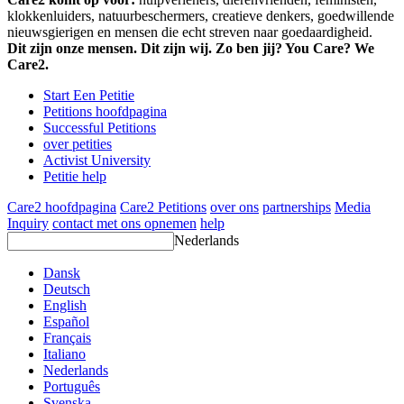
klokkenluiders, natuurbeschermers, creatieve denkers, goedwillende
nieuwsgierigen en mensen die echt streven naar goedaardigheid.
Dit zijn onze mensen. Dit zijn wij. Zo ben jij? You Care? We
Care2.
Start Een Petitie
Petitions hoofdpagina
Successful Petitions
over petities
Activist University
Petitie help
Care2 hoofdpagina
Care2 Petitions
over ons
partnerships
Media
Inquiry
contact met ons opnemen
help
Nederlands
Dansk
Deutsch
English
Español
Français
Italiano
Nederlands
Português
Svenska