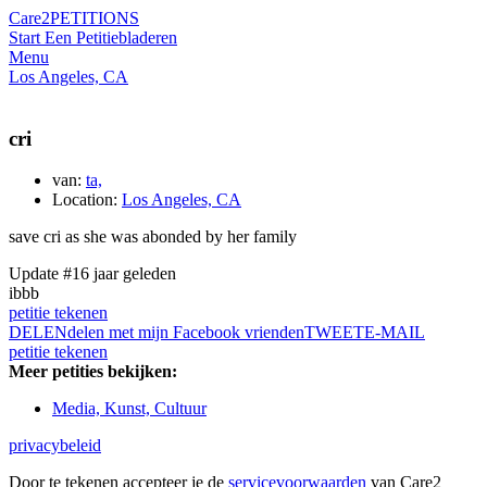
Care2
PETITIONS
Start Een Petitie
bladeren
Menu
Los Angeles, CA
cri
van:
ta,
Location:
Los Angeles, CA
save cri as she was abonded by her family
Update #1
6 jaar geleden
ibbb
petitie tekenen
DELEN
delen met mijn Facebook vrienden
TWEET
E-MAIL
petitie tekenen
Meer petities bekijken:
Media, Kunst, Cultuur
privacybeleid
Door te tekenen accepteer je de
servicevoorwaarden
van Care2