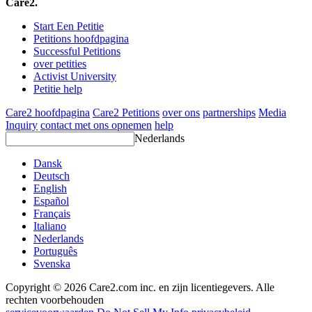
Care2.
Start Een Petitie
Petitions hoofdpagina
Successful Petitions
over petities
Activist University
Petitie help
Care2 hoofdpagina
Care2 Petitions
over ons
partnerships
Media
Inquiry
contact met ons opnemen
help
Nederlands
Dansk
Deutsch
English
Español
Français
Italiano
Nederlands
Português
Svenska
Copyright © 2026 Care2.com inc. en zijn licentiegevers. Alle
rechten voorbehouden