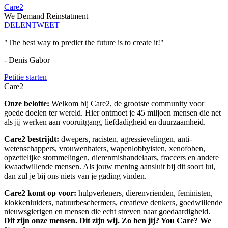
Care2
We Demand Reinstatment
DELEN
TWEET
"The best way to predict the future is to create it!"
- Denis Gabor
Petitie starten
Care2
Onze belofte:
Welkom bij Care2, de grootste community voor
goede doelen ter wereld. Hier ontmoet je 45 miljoen mensen die net
als jij werken aan vooruitgang, liefdadigheid en duurzaamheid.
Care2 bestrijdt:
dwepers, racisten, agressievelingen, anti-
wetenschappers, vrouwenhaters, wapenlobbyisten, xenofoben,
opzettelijke stommelingen, dierenmishandelaars, fraccers en andere
kwaadwillende mensen. Als jouw mening aansluit bij dit soort lui,
dan zul je bij ons niets van je gading vinden.
Care2 komt op voor:
hulpverleners, dierenvrienden, feministen,
klokkenluiders, natuurbeschermers, creatieve denkers, goedwillende
nieuwsgierigen en mensen die echt streven naar goedaardigheid.
Dit zijn onze mensen. Dit zijn wij. Zo ben jij? You Care? We