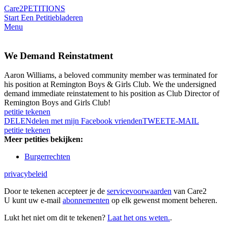
Care2
PETITIONS
Start Een Petitie
bladeren
Menu
We Demand Reinstatment
Aaron Williams, a beloved community member was terminated for
his position at Remington Boys & Girls Club. We the undersigned
demand immediate reinstatement to his position as Club Director of
Remington Boys and Girls Club!
petitie tekenen
DELEN
delen met mijn Facebook vrienden
TWEET
E-MAIL
petitie tekenen
Meer petities bekijken:
Burgerrechten
privacybeleid
Door te tekenen accepteer je de
servicevoorwaarden
van Care2
U kunt uw e-mail
abonnementen
op elk gewenst moment beheren.
Lukt het niet om dit te tekenen?
Laat het ons weten.
.