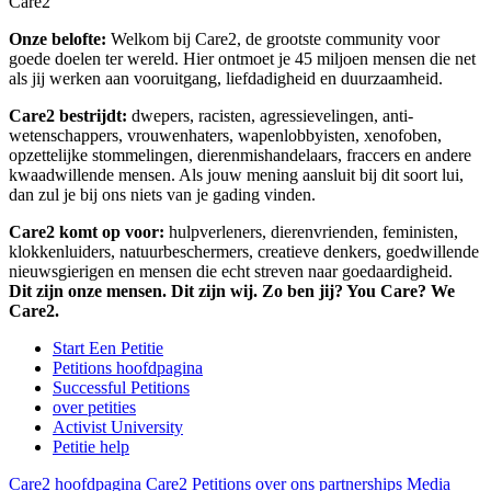
Care2
Onze belofte:
Welkom bij Care2, de grootste community voor
goede doelen ter wereld. Hier ontmoet je 45 miljoen mensen die net
als jij werken aan vooruitgang, liefdadigheid en duurzaamheid.
Care2 bestrijdt:
dwepers, racisten, agressievelingen, anti-
wetenschappers, vrouwenhaters, wapenlobbyisten, xenofoben,
opzettelijke stommelingen, dierenmishandelaars, fraccers en andere
kwaadwillende mensen. Als jouw mening aansluit bij dit soort lui,
dan zul je bij ons niets van je gading vinden.
Care2 komt op voor:
hulpverleners, dierenvrienden, feministen,
klokkenluiders, natuurbeschermers, creatieve denkers, goedwillende
nieuwsgierigen en mensen die echt streven naar goedaardigheid.
Dit zijn onze mensen. Dit zijn wij. Zo ben jij? You Care? We
Care2.
Start Een Petitie
Petitions hoofdpagina
Successful Petitions
over petities
Activist University
Petitie help
Care2 hoofdpagina
Care2 Petitions
over ons
partnerships
Media