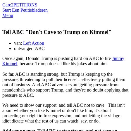
Care2
PETITIONS
Start Een Petitie
bladeren
Menu
Tell ABC "Don't Cave to Trump on Kimmel"
van:
Left Action
ontvanger: ABC
Once again, Donald Trump is pushing hard on ABC to fire
Jimmy
Kimmel
, because Trump doesn't like his jokes about him.
So far, ABC is standing strong, but Trump is keeping up the
pressure, threatening to pull their license -- effectively putting them
out of business. And ABC advertisers are getting pressure from
neanderthals who support Trump, and they're no doubt applying that
pressure to ABC.
We need to show our support, and tell ABC not to cave. This isn't
about whether you like Kimmel or don't like him, it's about
protecting our right to free expression, and not letting the village
idiot dictate what the rest of us can watch, say, or do.
Add your name: Tell ABC to stay strong, and not cave on