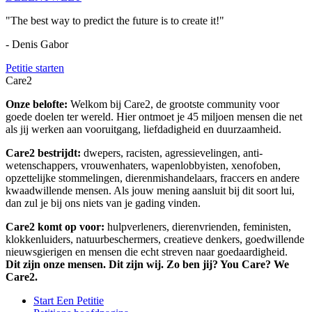
"The best way to predict the future is to create it!"
- Denis Gabor
Petitie starten
Care2
Onze belofte:
Welkom bij Care2, de grootste community voor
goede doelen ter wereld. Hier ontmoet je 45 miljoen mensen die net
als jij werken aan vooruitgang, liefdadigheid en duurzaamheid.
Care2 bestrijdt:
dwepers, racisten, agressievelingen, anti-
wetenschappers, vrouwenhaters, wapenlobbyisten, xenofoben,
opzettelijke stommelingen, dierenmishandelaars, fraccers en andere
kwaadwillende mensen. Als jouw mening aansluit bij dit soort lui,
dan zul je bij ons niets van je gading vinden.
Care2 komt op voor:
hulpverleners, dierenvrienden, feministen,
klokkenluiders, natuurbeschermers, creatieve denkers, goedwillende
nieuwsgierigen en mensen die echt streven naar goedaardigheid.
Dit zijn onze mensen. Dit zijn wij. Zo ben jij? You Care? We
Care2.
Start Een Petitie