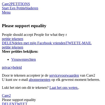
Care2
PETITIONS
Start Een Petitie
bladeren
Menu
Please support equality
People should accept People for what they r
petitie tekenen
DELEN
delen met mijn Facebook vrienden
TWEET
E-MAIL
petitie tekenen
Meer petities bekijken:
Vrouwenrechten
privacybeleid
Door te tekenen accepteer je de
servicevoorwaarden
van Care2
U kunt uw e-mail
abonnementen
op elk gewenst moment beheren.
Lukt het niet om dit te tekenen?
Laat het ons weten.
.
Care2
Please support equality
DELEN
TWEET