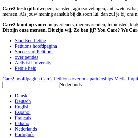
Care2 bestrijdt:
dwepers, racisten, agressievelingen, anti-wetensch
mensen. Als jouw mening aansluit bij dit soort lui, dan zul je bij ons 
Care2 komt op voor:
hulpverleners, dierenvrienden, feministen, kl
Dit zijn onze mensen. Dit zijn wij. Zo ben jij? You Care? We Car
Start Een Petitie
Petitions hoofdpagina
Successful Petitions
over petities
Activist University
Petitie help
Care2 hoofdpagina
Care2 Petitions
over ons
partnerships
Media Inqui
Nederlands
Dansk
Deutsch
English
Español
Français
Italiano
Nederlands
Português