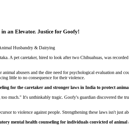
 an Elevator. Justice for Goofy!
, Animal Husbandry & Dairying
ka. A pet caretaker, hired to look after two Chihuahuas, was recorded
for animal abusers and the dire need for psychological evaluation and co
cing little to no consequence for their violence.
ling for the caretaker and stronger laws in India
to protect anima
g too much." It's unthinkably tragic. Goofy's guardian discovered the tr
ursor to violence against people. Strengthening these laws isn't just ab
ry mental health counseling for individuals convicted of animal a