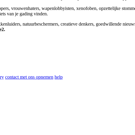
appers, vrouwenhaters, wapenlobbyisten, xenofoben, opzettelijke stomm
niets van je gading vinden.
okkenluiders, natuurbeschermers, creatieve denkers, goedwillende nieuw
e2.
ry
contact met ons opnemen
help