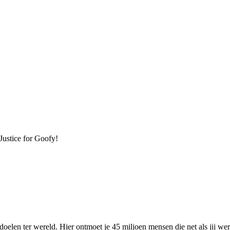
ustice for Goofy!
elen ter wereld. Hier ontmoet je 45 miljoen mensen die net als jij we