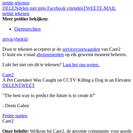
petitie tekenen
DELEN
delen met mijn Facebook vrienden
TWEET
E-MAIL
petitie tekenen
Meer petities bekijken:
Dierenrechten
privacybeleid
Door te tekenen accepteer je de
servicevoorwaarden
van Care2
U kunt uw e-mail
abonnementen
op elk gewenst moment beheren.
Lukt het niet om dit te tekenen?
Laat het ons weten.
.
Care2
A Pet Caretaker Was Caught on CCTV Killing a Dog in an Elevator. J
DELEN
TWEET
"The best way to predict the future is to create it!"
- Denis Gabor
Petitie starten
Care2
Onze belofte:
Welkom bij Care2, de grootste community voor goede do