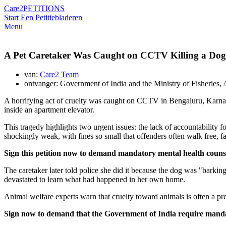
Care2
PETITIONS
Start Een Petitie
bladeren
Menu
A Pet Caretaker Was Caught on CCTV Killing a Dog in
van:
Care2 Team
ontvanger: Government of India and the Ministry of Fisheries
A horrifying act of cruelty was caught on CCTV in Bengaluru, Karnata
inside an apartment elevator.
This tragedy highlights two urgent issues: the lack of accountability 
shockingly weak, with fines so small that offenders often walk free, fa
Sign this petition now to demand mandatory mental health counse
The caretaker later told police she did it because the dog was "barkin
devastated to learn what had happened in her own home.
Animal welfare experts warn that cruelty toward animals is often a prec
Sign now to demand that the Government of India require mandato