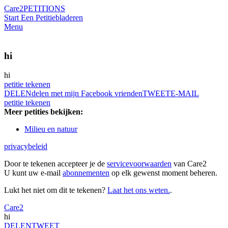
Care2
PETITIONS
Start Een Petitie
bladeren
Menu
hi
hi
petitie tekenen
DELEN
delen met mijn Facebook vrienden
TWEET
E-MAIL
petitie tekenen
Meer petities bekijken:
Milieu en natuur
privacybeleid
Door te tekenen accepteer je de
servicevoorwaarden
van Care2
U kunt uw e-mail
abonnementen
op elk gewenst moment beheren.
Lukt het niet om dit te tekenen?
Laat het ons weten.
.
Care2
hi
DELEN
TWEET