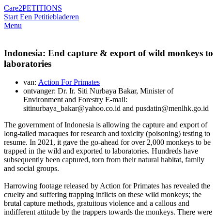
Care2
PETITIONS
Start Een Petitie
bladeren
Menu
Indonesia: End capture & export of wild monkeys to
laboratories
van:
Action For Primates
ontvanger: Dr. Ir. Siti Nurbaya Bakar, Minister of
Environment and Forestry E-mail:
sitinurbaya_bakar@yahoo.co.id and pusdatin@menlhk.go.id
The government of Indonesia is allowing the capture and export of
long-tailed macaques for research and toxicity (poisoning) testing to
resume. In 2021, it gave the go-ahead for over 2,000 monkeys to be
trapped in the wild and exported to laboratories. Hundreds have
subsequently been captured, torn from their natural habitat, family
and social groups.
Harrowing footage released by Action for Primates has revealed the
cruelty and suffering trapping inflicts on these wild monkeys; the
brutal capture methods, gratuitous violence and a callous and
indifferent attitude by the trappers towards the monkeys. There were