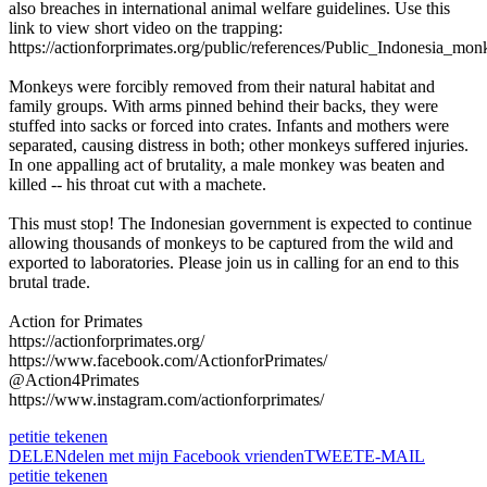
also breaches in international animal welfare guidelines. Use this
link to view short video on the trapping:
https://actionforprimates.org/public/references/Public_Indonesia_mo
Monkeys were forcibly removed from their natural habitat and
family groups. With arms pinned behind their backs, they were
stuffed into sacks or forced into crates. Infants and mothers were
separated, causing distress in both; other monkeys suffered injuries.
In one appalling act of brutality, a male monkey was beaten and
killed -- his throat cut with a machete.
This must stop! The Indonesian government is expected to continue
allowing thousands of monkeys to be captured from the wild and
exported to laboratories. Please join us in calling for an end to this
brutal trade.
Action for Primates
https://actionforprimates.org/
https://www.facebook.com/ActionforPrimates/
@Action4Primates
https://www.instagram.com/actionforprimates/
petitie tekenen
DELEN
delen met mijn Facebook vrienden
TWEET
E-MAIL
petitie tekenen