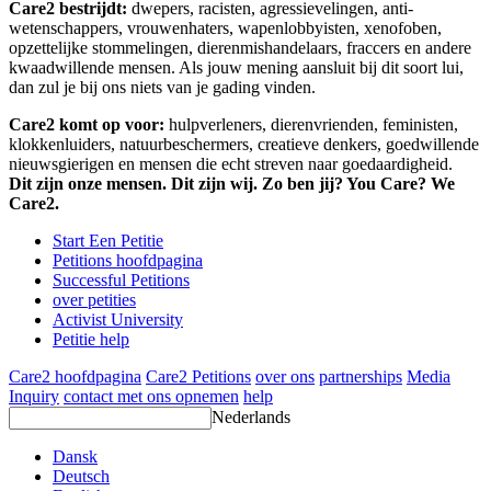
Care2 bestrijdt:
dwepers, racisten, agressievelingen, anti-
wetenschappers, vrouwenhaters, wapenlobbyisten, xenofoben,
opzettelijke stommelingen, dierenmishandelaars, fraccers en andere
kwaadwillende mensen. Als jouw mening aansluit bij dit soort lui,
dan zul je bij ons niets van je gading vinden.
Care2 komt op voor:
hulpverleners, dierenvrienden, feministen,
klokkenluiders, natuurbeschermers, creatieve denkers, goedwillende
nieuwsgierigen en mensen die echt streven naar goedaardigheid.
Dit zijn onze mensen. Dit zijn wij. Zo ben jij? You Care? We
Care2.
Start Een Petitie
Petitions hoofdpagina
Successful Petitions
over petities
Activist University
Petitie help
Care2 hoofdpagina
Care2 Petitions
over ons
partnerships
Media
Inquiry
contact met ons opnemen
help
Nederlands
Dansk
Deutsch