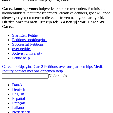
Care2 komt op voor:
hulpverleners, dierenvrienden, feministen,
klokkenluiders, natuurbeschermers, creatieve denkers, goedwillende
nieuwsgierigen en mensen die echt streven naar goedaardigheid.
Dit zijn onze mensen. Dit zijn wij. Zo ben jij? You Care? We
Care2.
Start Een Petitie
Petitions hoofdpagina
Successful Petitions
over petities
Activist University
Petitie help
Care2 hoofdpagina
Care2 Petitions
over ons
partnerships
Media
Inquiry
contact met ons opnemen
help
Nederlands
Dansk
Deutsch
English
Español
Français
Italiano
Nederlands