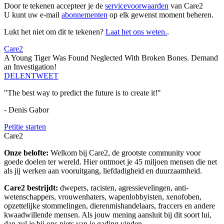
Door te tekenen accepteer je de
servicevoorwaarden
van Care2
U kunt uw e-mail
abonnementen
op elk gewenst moment beheren.
Lukt het niet om dit te tekenen?
Laat het ons weten.
.
Care2
A Young Tiger Was Found Neglected With Broken Bones. Demand
an Investigation!
DELEN
TWEET
"The best way to predict the future is to create it!"
- Denis Gabor
Petitie starten
Care2
Onze belofte:
Welkom bij Care2, de grootste community voor
goede doelen ter wereld. Hier ontmoet je 45 miljoen mensen die net
als jij werken aan vooruitgang, liefdadigheid en duurzaamheid.
Care2 bestrijdt:
dwepers, racisten, agressievelingen, anti-
wetenschappers, vrouwenhaters, wapenlobbyisten, xenofoben,
opzettelijke stommelingen, dierenmishandelaars, fraccers en andere
kwaadwillende mensen. Als jouw mening aansluit bij dit soort lui,
dan zul je bij ons niets van je gading vinden.