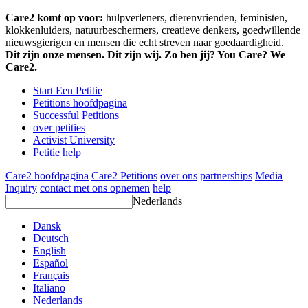
Care2 komt op voor:
hulpverleners, dierenvrienden, feministen,
klokkenluiders, natuurbeschermers, creatieve denkers, goedwillende
nieuwsgierigen en mensen die echt streven naar goedaardigheid.
Dit zijn onze mensen. Dit zijn wij. Zo ben jij? You Care? We
Care2.
Start Een Petitie
Petitions hoofdpagina
Successful Petitions
over petities
Activist University
Petitie help
Care2 hoofdpagina
Care2 Petitions
over ons
partnerships
Media
Inquiry
contact met ons opnemen
help
Nederlands
Dansk
Deutsch
English
Español
Français
Italiano
Nederlands