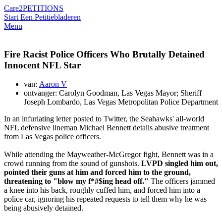
Care2
PETITIONS
Start Een Petitie
bladeren
Menu
Fire Racist Police Officers Who Brutally Detained
Innocent NFL Star
van:
Aaron V
ontvanger: Carolyn Goodman, Las Vegas Mayor; Sheriff
Joseph Lombardo, Las Vegas Metropolitan Police Department
In an infuriating letter posted to Twitter, the Seahawks' all-world
NFL defensive lineman Michael Bennett details abusive treatment
from Las Vegas police officers.
While attending the Mayweather-McGregor fight, Bennett was in a
crowd running from the sound of gunshots.
LVPD singled him out,
pointed their guns at him and forced him to the ground,
threatening to "blow my f*#$ing head off."
The officers jammed
a knee into his back, roughly cuffed him, and forced him into a
police car, ignoring his repeated requests to tell them why he was
being abusively detained.