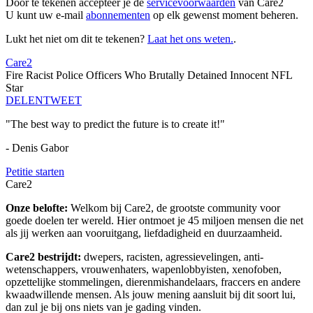
Door te tekenen accepteer je de
servicevoorwaarden
van Care2
U kunt uw e-mail
abonnementen
op elk gewenst moment beheren.
Lukt het niet om dit te tekenen?
Laat het ons weten.
.
Care2
Fire Racist Police Officers Who Brutally Detained Innocent NFL
Star
DELEN
TWEET
"The best way to predict the future is to create it!"
- Denis Gabor
Petitie starten
Care2
Onze belofte:
Welkom bij Care2, de grootste community voor
goede doelen ter wereld. Hier ontmoet je 45 miljoen mensen die net
als jij werken aan vooruitgang, liefdadigheid en duurzaamheid.
Care2 bestrijdt:
dwepers, racisten, agressievelingen, anti-
wetenschappers, vrouwenhaters, wapenlobbyisten, xenofoben,
opzettelijke stommelingen, dierenmishandelaars, fraccers en andere
kwaadwillende mensen. Als jouw mening aansluit bij dit soort lui,
dan zul je bij ons niets van je gading vinden.