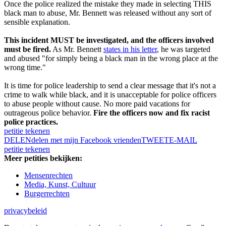
Once the police realized the mistake they made in selecting THIS
black man to abuse, Mr. Bennett was released without any sort of
sensible explanation.
This incident MUST be investigated, and the officers involved
must be fired.
As Mr. Bennett
states in his letter
, he was targeted
and abused "for simply being a black man in the wrong place at the
wrong time."
It is time for police leadership to send a clear message that it's not a
crime to walk while black, and it is unacceptable for police officers
to abuse people without cause. No more paid vacations for
outrageous police behavior.
Fire the officers now and fix racist
police practices.
petitie tekenen
DELEN
delen met mijn Facebook vrienden
TWEET
E-MAIL
petitie tekenen
Meer petities bekijken:
Mensenrechten
Media, Kunst, Cultuur
Burgerrechten
privacybeleid