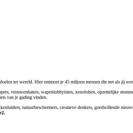
elen ter wereld. Hier ontmoet je 45 miljoen mensen die net als jij we
appers, vrouwenhaters, wapenlobbyisten, xenofoben, opzettelijke stomm
niets van je gading vinden.
okkenluiders, natuurbeschermers, creatieve denkers, goedwillende nieuw
e2.