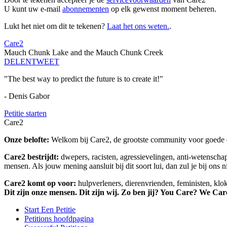
U kunt uw e-mail
abonnementen
op elk gewenst moment beheren.
Lukt het niet om dit te tekenen?
Laat het ons weten.
.
Care2
Mauch Chunk Lake and the Mauch Chunk Creek
DELEN
TWEET
"The best way to predict the future is to create it!"
- Denis Gabor
Petitie starten
Care2
Onze belofte:
Welkom bij Care2, de grootste community voor goede do
Care2 bestrijdt:
dwepers, racisten, agressievelingen, anti-wetensch
mensen. Als jouw mening aansluit bij dit soort lui, dan zul je bij ons 
Care2 komt op voor:
hulpverleners, dierenvrienden, feministen, kl
Dit zijn onze mensen. Dit zijn wij. Zo ben jij? You Care? We Car
Start Een Petitie
Petitions hoofdpagina