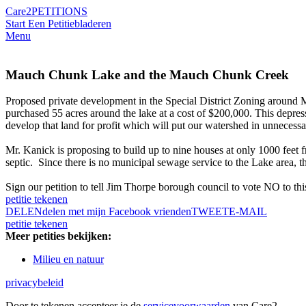
Care2
PETITIONS
Start Een Petitie
bladeren
Menu
Mauch Chunk Lake and the Mauch Chunk Creek
Proposed private development in the Special District Zoning aroun
purchased 55 acres around the lake at a cost of $200,000. This depr
develop that land for profit which will put our watershed in unnecessa
Mr. Kanick is proposing to build up to nine houses at only 1000 feet 
septic. Since there is no municipal sewage service to the Lake area, 
Sign our petition to tell Jim Thorpe borough council to vote NO to t
petitie tekenen
DELEN
delen met mijn Facebook vrienden
TWEET
E-MAIL
petitie tekenen
Meer petities bekijken:
Milieu en natuur
privacybeleid
Door te tekenen accepteer je de
servicevoorwaarden
van Care2