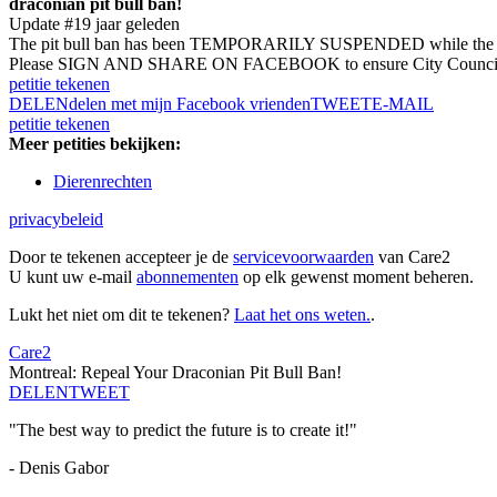
draconian pit bull ban!
Update #1
9 jaar geleden
The pit bull ban has been TEMPORARILY SUSPENDED while the judge 
Please SIGN AND SHARE ON FACEBOOK to ensure City Council hears us
petitie tekenen
DELEN
delen met mijn Facebook vrienden
TWEET
E-MAIL
petitie tekenen
Meer petities bekijken:
Dierenrechten
privacybeleid
Door te tekenen accepteer je de
servicevoorwaarden
van Care2
U kunt uw e-mail
abonnementen
op elk gewenst moment beheren.
Lukt het niet om dit te tekenen?
Laat het ons weten.
.
Care2
Montreal: Repeal Your Draconian Pit Bull Ban!
DELEN
TWEET
"The best way to predict the future is to create it!"
- Denis Gabor