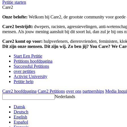
Petitie starten
Care2
Onze belofte:
Welkom bij Care2, de grootste community voor goede do
Care2 bestrijdt:
dwepers, racisten, agressievelingen, anti-wetensch
mensen. Als jouw mening aansluit bij dit soort lui, dan zul je bij ons 
Care2 komt op voor:
hulpverleners, dierenvrienden, feministen, kl
Dit zijn onze mensen. Dit zijn wij. Zo ben jij? You Care? We Car
Start Een Petitie
Petitions hoofdpagina
Successful Petitions
over petities
Activist University
Petitie help
Care2 hoofdpagina
Care2 Petitions
over ons
partnerships
Media Inqui
Nederlands
Dansk
Deutsch
English
Español