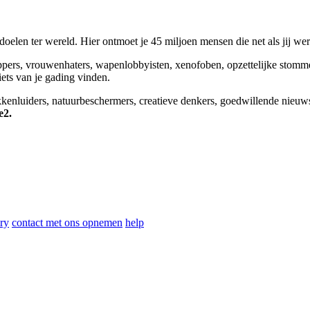
elen ter wereld. Hier ontmoet je 45 miljoen mensen die net als jij we
appers, vrouwenhaters, wapenlobbyisten, xenofoben, opzettelijke stomm
niets van je gading vinden.
okkenluiders, natuurbeschermers, creatieve denkers, goedwillende nieuw
e2.
ry
contact met ons opnemen
help