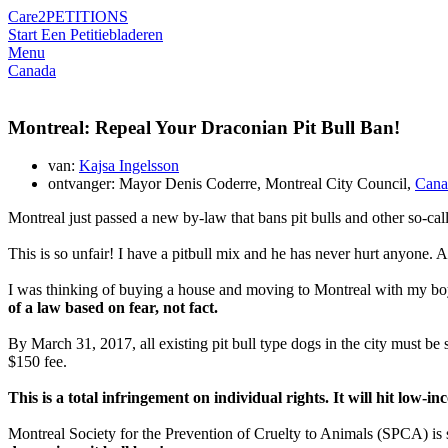
Care2
PETITIONS
Start Een Petitie
bladeren
Menu
Canada
Montreal: Repeal Your Draconian Pit Bull Ban!
van:
Kajsa Ingelsson
ontvanger: Mayor Denis Coderre, Montreal City Council,
Cana
Montreal just passed a new by-law that bans pit bulls and other so-cal
This is so unfair! I have a pitbull mix and he has never hurt anyone.
I was thinking of buying a house and moving to Montreal with my boy
of a law based on fear, not fact.
By March 31, 2017, all existing pit bull type dogs in the city must be 
$150 fee.
This is a total infringement on individual rights. It will hit low-i
Montreal Society for the Prevention of Cruelty to Animals (SPCA) is s