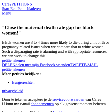
Care2
PETITIONS
Start Een Petitie
bladeren
Menu
"Close the maternal death rate gap for black
women!"
Black women are 3 to 4 times more likely to die during childbirth or
pregnancy related issues when we compare that to white women.
Such a disparaging rate is alarming and with appropriate resources,
we can work to change this!
petitie tekenen
DELEN
delen met mijn Facebook vrienden
TWEET
E-MAIL
petitie tekenen
Meer petities bekijken:
Burgerrechten
privacybeleid
Door te tekenen accepteer je de
servicevoorwaarden
van Care2
U kunt uw e-mail
abonnementen
op elk gewenst moment beheren.