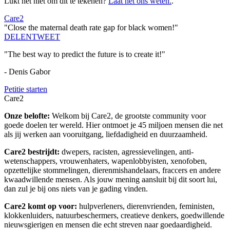
Lukt het niet om dit te tekenen?
Laat het ons weten.
.
Care2
"Close the maternal death rate gap for black women!"
DELEN
TWEET
"The best way to predict the future is to create it!"
- Denis Gabor
Petitie starten
Care2
Onze belofte:
Welkom bij Care2, de grootste community voor
goede doelen ter wereld. Hier ontmoet je 45 miljoen mensen die net
als jij werken aan vooruitgang, liefdadigheid en duurzaamheid.
Care2 bestrijdt:
dwepers, racisten, agressievelingen, anti-
wetenschappers, vrouwenhaters, wapenlobbyisten, xenofoben,
opzettelijke stommelingen, dierenmishandelaars, fraccers en andere
kwaadwillende mensen. Als jouw mening aansluit bij dit soort lui,
dan zul je bij ons niets van je gading vinden.
Care2 komt op voor:
hulpverleners, dierenvrienden, feministen,
klokkenluiders, natuurbeschermers, creatieve denkers, goedwillende
nieuwsgierigen en mensen die echt streven naar goedaardigheid.