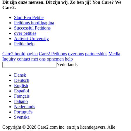
Dit zijn onze mensen. Dit zijn wij. Zo ben jij? You Care? We
Care2.
Start Een Petitie
Petitions hoofdpagina
Successful Petitions
over petities
Activist University
Petitie help
Care2 hoofdpagina
Care2 Petitions
over ons
partnerships
Media
Inquiry
contact met ons opnemen
help
Nederlands
Dansk
Deutsch
English
Español
Français
Italiano
Nederlands
Português
Svenska
Copyright © 2026 Care2.com inc. en zijn licentiegevers. Alle