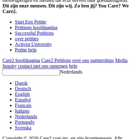
nieuwsgierigen en mensen die echt streven naar goedaardigheid.
Dit zijn onze mensen. Dit zijn wij. Zo ben jij? You Care? We
Care2.
Start Een Petitie
Petitions hoofdpagina
Successful Petitions
over petities
Activist University
Petitie help
Care2 hoofdpagina
Care2 Petitions
over ons
partnerships
Media
Inquiry
contact met ons opnemen
help
Nederlands
Dansk
Deutsch
English
Español
Français
Italiano
Nederlands
Português
Svenska
Copyright © 2026 Care2.com inc. en zijn licentiegevers. Alle