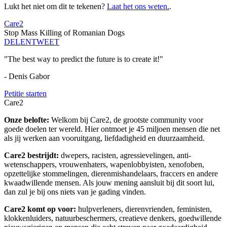
Lukt het niet om dit te tekenen?
Laat het ons weten.
.
Care2
Stop Mass Killing of Romanian Dogs
DELEN
TWEET
"The best way to predict the future is to create it!"
- Denis Gabor
Petitie starten
Care2
Onze belofte:
Welkom bij Care2, de grootste community voor
goede doelen ter wereld. Hier ontmoet je 45 miljoen mensen die net
als jij werken aan vooruitgang, liefdadigheid en duurzaamheid.
Care2 bestrijdt:
dwepers, racisten, agressievelingen, anti-
wetenschappers, vrouwenhaters, wapenlobbyisten, xenofoben,
opzettelijke stommelingen, dierenmishandelaars, fraccers en andere
kwaadwillende mensen. Als jouw mening aansluit bij dit soort lui,
dan zul je bij ons niets van je gading vinden.
Care2 komt op voor:
hulpverleners, dierenvrienden, feministen,
klokkenluiders, natuurbeschermers, creatieve denkers, goedwillende