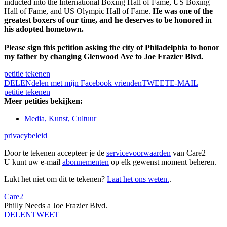
inducted into the International Boxing Hall of Fame, US Boxing
Hall of Fame, and US Olympic Hall of Fame.
He was one of the
greatest boxers of our time, and he deserves to be honored in
his adopted hometown.
Please sign this petition asking the city of Philadelphia to honor
my father by changing Glenwood Ave to Joe Frazier Blvd.
petitie tekenen
DELEN
delen met mijn Facebook vrienden
TWEET
E-MAIL
petitie tekenen
Meer petities bekijken:
Media, Kunst, Cultuur
privacybeleid
Door te tekenen accepteer je de
servicevoorwaarden
van Care2
U kunt uw e-mail
abonnementen
op elk gewenst moment beheren.
Lukt het niet om dit te tekenen?
Laat het ons weten.
.
Care2
Philly Needs a Joe Frazier Blvd.
DELEN
TWEET