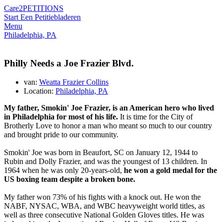
Care2
PETITIONS
Start Een Petitie
bladeren
Menu
Philadelphia, PA
Philly Needs a Joe Frazier Blvd.
van:
Weatta Frazier Collins
Location:
Philadelphia, PA
My father, Smokin' Joe Frazier, is an American hero who lived
in Philadelphia for most of his life.
It is time for the City of
Brotherly Love to honor a man who meant so much to our country
and brought pride to our community.
Smokin' Joe was born in Beaufort, SC on January 12, 1944 to
Rubin and Dolly Frazier, and was the youngest of 13 children. In
1964 when he was only 20-years-old,
he won a gold medal for the
US boxing team despite a broken bone.
My father won 73% of his fights with a knock out. He won the
NABF, NYSAC, WBA, and WBC heavyweight world titles, as
well as three consecutive National Golden Gloves titles. He was