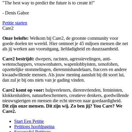
"The best way to predict the future is to create it!"
- Denis Gabor
Petitie starten
Care2
Onze belofte:
Welkom bij Care2, de grootste community voor
goede doelen ter wereld. Hier ontmoet je 45 miljoen mensen die net
als jij werken aan vooruitgang, liefdadigheid en duurzaamheid.
Care2 bestrijdt:
dwepers, racisten, agressievelingen, anti-
wetenschappers, vrouwenhaters, wapenlobbyisten, xenofoben,
opzettelijke stommelingen, dierenmishandelaars, fraccers en andere
kwaadwillende mensen. Als jouw mening aansluit bij dit soort lui,
dan zul je bij ons niets van je gading vinden.
Care2 komt op voor:
hulpverleners, dierenvrienden, feministen,
klokkenluiders, natuurbeschermers, creatieve denkers, goedwillende
nieuwsgierigen en mensen die echt streven naar goedaardigheid.
Dit zijn onze mensen. Dit zijn wij. Zo ben jij? You Care? We
Care2.
Start Een Petitie
Petitions hoofdpagina
Successful Petitions