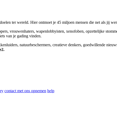
elen ter wereld. Hier ontmoet je 45 miljoen mensen die net als jij we
appers, vrouwenhaters, wapenlobbyisten, xenofoben, opzettelijke stomm
niets van je gading vinden.
okkenluiders, natuurbeschermers, creatieve denkers, goedwillende nieuw
e2.
ry
contact met ons opnemen
help