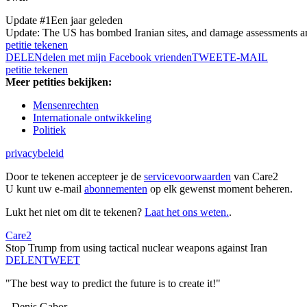
Update #1
Een jaar geleden
Update: The US has bombed Iranian sites, and damage assessments are b
petitie tekenen
DELEN
delen met mijn Facebook vrienden
TWEET
E-MAIL
petitie tekenen
Meer petities bekijken:
Mensenrechten
Internationale ontwikkeling
Politiek
privacybeleid
Door te tekenen accepteer je de
servicevoorwaarden
van Care2
U kunt uw e-mail
abonnementen
op elk gewenst moment beheren.
Lukt het niet om dit te tekenen?
Laat het ons weten.
.
Care2
Stop Trump from using tactical nuclear weapons against Iran
DELEN
TWEET
"The best way to predict the future is to create it!"
- Denis Gabor