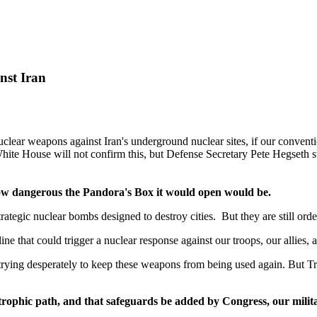
nst Iran
nuclear weapons against Iran's underground nuclear sites, if our conve
te House will not confirm this, but Defense Secretary Pete Hegseth sto
d how dangerous the Pandora's Box it would open would be.
trategic nuclear bombs designed to destroy cities. But they are still 
ine that could trigger a nuclear response against our troops, our allies, 
y trying desperately to keep these weapons from being used again. But 
trophic
path, and that safeguards be added by Congress, our militar