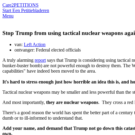
Care2
PETITIONS
Start Een Petitie
bladeren
Menu
Stop Trump from using tactical nuclear weapons agai
van:
Left Action
ontvanger: Federal elected officials
A truly alarming
report
says that Trump is considering using tactical 
bunker-buster bomb) are not powerful enough to destroy them. The Whi
capabilities" have indeed been moved to the area.
It's hard to stress enough just how horrible an idea this is, an
Tactical nuclear weapons may be smaller and less powerful than the s
And most importantly,
they are nuclear weapons
. They cross a red l
There's a good reason the world has spent the better part of a centur
dumb or to ill-informed to understand that.
Add your name, and demand that Trump not go down this
catas
own.