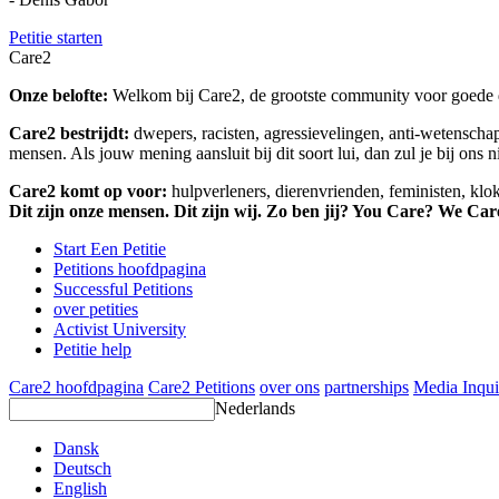
Petitie starten
Care2
Onze belofte:
Welkom bij Care2, de grootste community voor goede do
Care2 bestrijdt:
dwepers, racisten, agressievelingen, anti-wetensch
mensen. Als jouw mening aansluit bij dit soort lui, dan zul je bij ons 
Care2 komt op voor:
hulpverleners, dierenvrienden, feministen, kl
Dit zijn onze mensen. Dit zijn wij. Zo ben jij? You Care? We Car
Start Een Petitie
Petitions hoofdpagina
Successful Petitions
over petities
Activist University
Petitie help
Care2 hoofdpagina
Care2 Petitions
over ons
partnerships
Media Inqui
Nederlands
Dansk
Deutsch
English