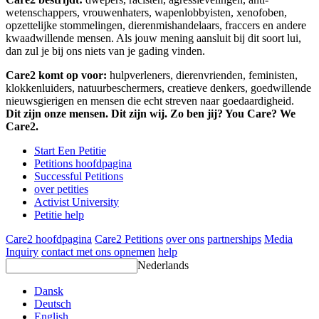
wetenschappers, vrouwenhaters, wapenlobbyisten, xenofoben,
opzettelijke stommelingen, dierenmishandelaars, fraccers en andere
kwaadwillende mensen. Als jouw mening aansluit bij dit soort lui,
dan zul je bij ons niets van je gading vinden.
Care2 komt op voor:
hulpverleners, dierenvrienden, feministen,
klokkenluiders, natuurbeschermers, creatieve denkers, goedwillende
nieuwsgierigen en mensen die echt streven naar goedaardigheid.
Dit zijn onze mensen. Dit zijn wij. Zo ben jij? You Care? We
Care2.
Start Een Petitie
Petitions hoofdpagina
Successful Petitions
over petities
Activist University
Petitie help
Care2 hoofdpagina
Care2 Petitions
over ons
partnerships
Media
Inquiry
contact met ons opnemen
help
Nederlands
Dansk
Deutsch
English