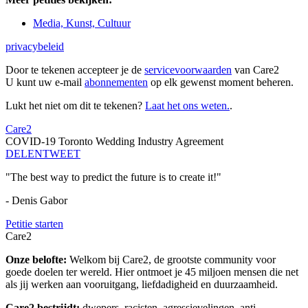
Media, Kunst, Cultuur
privacybeleid
Door te tekenen accepteer je de
servicevoorwaarden
van Care2
U kunt uw e-mail
abonnementen
op elk gewenst moment beheren.
Lukt het niet om dit te tekenen?
Laat het ons weten.
.
Care2
COVID-19 Toronto Wedding Industry Agreement
DELEN
TWEET
"The best way to predict the future is to create it!"
- Denis Gabor
Petitie starten
Care2
Onze belofte:
Welkom bij Care2, de grootste community voor
goede doelen ter wereld. Hier ontmoet je 45 miljoen mensen die net
als jij werken aan vooruitgang, liefdadigheid en duurzaamheid.
Care2 bestrijdt:
dwepers, racisten, agressievelingen, anti-