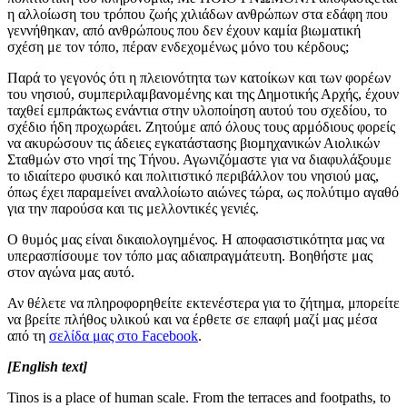
η αλλοίωση του τρόπου ζωής χιλιάδων ανθρώπων στα εδάφη που
γεννήθηκαν, από ανθρώπους που δεν έχουν καμία βιωματική
σχέση με τον τόπο, πέραν ενδεχομένως μόνο του κέρδους;
Παρά το γεγονός ότι η πλειονότητα των κατοίκων και των φορέων
του νησιού, συμπεριλαμβανομένης και της Δημοτικής Αρχής, έχουν
ταχθεί εμπράκτως ενάντια στην υλοποίηση αυτού του σχεδίου, το
σχέδιο ήδη προχωράει. Ζητούμε από όλους τους αρμόδιους φορείς
να ακυρώσουν τις άδειες εγκατάστασης βιομηχανικών Αιολικών
Σταθμών στο νησί της Τήνου. Αγωνιζόμαστε για να διαφυλάξουμε
το ιδιαίτερο φυσικό και πολιτιστικό περιβάλλον του νησιού μας,
όπως έχει παραμείνει αναλλοίωτο αιώνες τώρα, ως πολύτιμο αγαθό
για την παρούσα και τις μελλοντικές γενιές.
Ο θυμός μας είναι δικαιολογημένος. Η αποφασιστικότητα μας να
υπερασπίσουμε τον τόπο μας αδιαπραγμάτευτη. Βοηθήστε μας
στον αγώνα μας αυτό.
Αν θέλετε να πληροφορηθείτε εκτενέστερα για το ζήτημα, μπορείτε
να βρείτε πλήθος υλικού και να έρθετε σε επαφή μαζί μας μέσα
από τη
σελίδα μας στο
Facebook
.
[English text]
Tinos is a place of human scale. From the terraces and footpaths, to