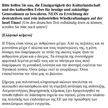
Bitte helfen Sie uns, die Einzigartigkeit der Kulturlandschaft
und des kulturellen Erbes für heutige und zukünftige
Generationen zu bewahren.
NEIN
zu Errichtung der
destruktiven und rein industriellen Windkraftanlagen auf der
Insel Tinos!
[Um den deutschen Text vollständig lesen zu können,
scrollen Sie bitte nach unten!]
[Ελληνικό κείμενο]
Η Τήνος είναι τόπος με ανθρώπινο μέτρο. Από τις πεζούλες και τα
μονοπάτια μέχρι τ' αλώνια και τους περιστερώνες της, η μόνη
δύναμη που διαμόρφωσε το τοπίο της αιώνες τώρα, ήταν τα
ανθρώπινα χέρια και ο άνεμος. Τα στοιχεία της συνυπήρχαν
αρμονικά δεμένα μεταξύ τους και το πάντρεμα τους αυτό
διαμόρφωσε τη μοναδική λιτότητα και την αυστηρή ευγένεια του
Τηνιακού τοπίου. Όσοι ζούμε εκεί το γνωρίζουμε. Όσοι
επισκέπτονται τον τόπο μας το βιώνουν.
Σήμερα, μια πολιτιστική κληρονομιά αιώνων απειλείται να
αλλοιωθεί ανεπανόρθωτα από τη στρεβλή αντίληψη της ανάπτυξης.
Ανεμογεννήτριες βιομηχανικής κλίμακας έχει δρομολογηθεί να
τοποθετηθούν σε διάσπαρτα σημεία του νησιού, μέσα στο πλαίσιο
της πολιτικής των επιδοτήσεων της ΕΕ για την προώθηση των
ανανεώσιμων πηγών ενεργείας.