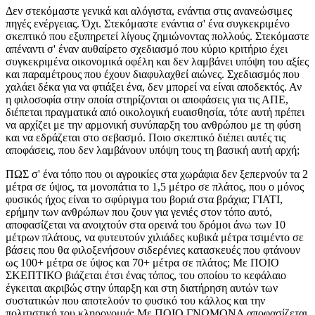
Δεν στεκόμαστε γενικά και αλόγιστα, ενάντια στις ανανεώσιμες
πηγές ενέργειας. Όχι. Στεκόμαστε ενάντια σ' ένα συγκεκριμένο
σκεπτικό που εξυπηρετεί λίγους ζημιώνοντας πολλούς. Στεκόμαστε
απέναντι σ' έναν αυθαίρετο σχεδιασμό που κύριο κριτήριο έχει
συγκεκριμένα οικονομικά οφέλη και δεν λαμβάνει υπόψη του αξίες
και παραμέτρους που έχουν διαφυλαχθεί αιώνες. Σχεδιασμός που
χαλάει δέκα για να φτιάξει ένα, δεν μπορεί να είναι αποδεκτός. Αν
η φιλοσοφία στην οποία στηρίζονται οι αποφάσεις για τις ΑΠΕ,
διέπεται πραγματικά από οικολογική ευαισθησία, τότε αυτή πρέπει
να αρχίζει με την αρμονική συνύπαρξη του ανθρώπου με τη φύση
και να εδράζεται στο σεβασμό. Ποιο σκεπτικό διέπει αυτές τις
αποφάσεις, που δεν λαμβάνουν υπόψη τους τη βασική αυτή αρχή;
ΠΩΣ σ' ένα τόπο που οι αγροικίες στα χωράφια δεν ξεπερνούν τα 2
μέτρα σε ύψος, τα μονοπάτια το 1,5 μέτρο σε πλάτος, που ο μόνος
φυσικός ήχος είναι το σφύριγμα του βοριά στα βράχια; ΓΙΑΤΙ,
ερήμην των ανθρώπων που ζουν για γενιές στον τόπο αυτό,
αποφασίζεται να ανοιχτούν στα ορεινά του δρόμοι άνω των 10
μέτρων πλάτους, να φυτευτούν χιλιάδες κυβικά μέτρα τσιμέντο σε
βάσεις που θα φιλοξενήσουν σιδερένιες κατασκευές που φτάνουν
ως 100+ μέτρα σε ύψος και 70+ μέτρα σε πλάτος; Με ΠΟΙΟ
ΣΚΕΠΤΙΚΟ βιάζεται έτσι ένας τόπος, του οποίου το κεφάλαιο
έγκειται ακριβώς στην ύπαρξη και στη διατήρηση αυτών των
συστατικών που αποτελούν το φυσικό του κάλλος και την
πολιτιστική του κληρονομιά; Με ΠΟΙΟ ΓΝΩΜΟΝΑ αποφασίζεται