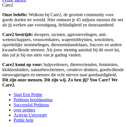
Care2
Onze belofte:
Welkom bij Care2, de grootste community voor
goede doelen ter wereld. Hier ontmoet je 45 miljoen mensen die net
als jij werken aan vooruitgang, liefdadigheid en duurzaamheid.
Care2 bestrijdt:
dwepers, racisten, agressievelingen, anti-
wetenschappers, vrouwenhaters, wapenlobbyisten, xenofoben,
opzettelijke stommelingen, dierenmishandelaars, fraccers en andere
kwaadwillende mensen. Als jouw mening aansluit bij dit soort lui,
dan zul je bij ons niets van je gading vinden.
Care2 komt op voor:
hulpverleners, dierenvrienden, feministen,
klokkenluiders, natuurbeschermers, creatieve denkers, goedwillende
nieuwsgierigen en mensen die echt streven naar goedaardigheid.
Dit zijn onze mensen. Dit zijn wij. Zo ben jij? You Care? We
Care2.
Start Een Petitie
Petitions hoofdpagina
Successful Petitions
over petities
Activist University
Petitie help