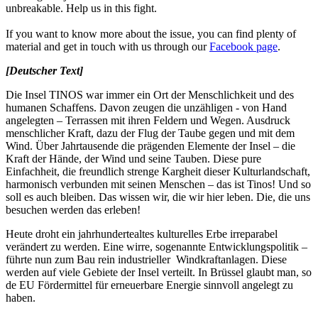
unbreakable. Help us in this fight.
If you want to know more about the issue, you can find plenty of
material and get in touch with us through our
Facebook page
.
[Deutscher Text]
Die Insel TINOS war immer ein Ort der Menschlichkeit und des
humanen Schaffens. Davon zeugen die unzähligen
- von Hand
angelegten – Terrassen mit ihren Feldern und Wegen. Ausdruck
menschlicher Kraft, dazu der Flug der Taube gegen und mit dem
Wind.
Über Jahrtausende die prägenden Elemente der Insel
– die
Kraft der H
ä
nde, der Wind und seine Tauben. Diese pure
Einfachheit, die freundlich strenge Kargheit dieser Kulturlandschaft,
harmonisch verbunden mit seinen Menschen – das ist Tinos! Und so
soll es auch bleiben. Das wissen wir, die wir hier leben. Die, die uns
besuchen werden das erleben!
Heute droht ein jahrhundertealtes kulturelles Erbe irreparabel
verändert zu werden. Eine wirre, sogenannte Entwicklungspolitik –
führte nun zum Bau rein industrieller Windkraftanlagen. Diese
werden auf viele Gebiete der Insel verteilt. In Brüssel glaubt man, so
de EU Fördermittel für erneuerbare Energie sinnvoll angelegt zu
haben.