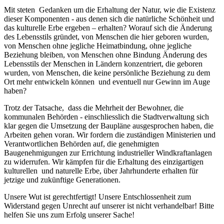
Mit steten Gedanken um die Erhaltung der Natur, wie die Existenz
dieser Komponenten
-
aus denen sich die natürliche Schönheit und
das kulturelle Erbe ergeben – erhalten? Worauf sich die Änderung
des Lebensstils gründet, von Menschen die hier geboren wurden,
von Menschen ohne jegliche Heimatbindung, ohne jegliche
Beziehung bleiben, von Menschen ohne Bindung Änderung des
Lebensstils der Menschen in Ländern konzentriert, die geboren
wurden, von Menschen, die keine persönliche Beziehung zu dem
Ort mehr entwickeln können und eventuell nur Gewinn im Auge
haben?
Trotz der Tatsache, dass die Mehrheit der Bewohner, die
kommunalen Behörden
-
einschliesslich die Stadtverwaltung sich
klar gegen die Umsetzung der Baupläne ausgesprochen haben, die
Arbeiten gehen voran. Wir fordern die zuständigen Ministerien und
Verantwortlichen Behörden auf, die genehmigten
Baugenehmigungen zur Errichtung industrieller Windkraftanlagen
zu widerrufen. Wir kämpfen für die Erhaltung des einzigartigen
kulturellen und naturelle Erbe, über Jahrhunderte erhalten für
jetzige und zukünftige Generationen.
Unsere Wut ist gerechtfertigt! Unsere Entschlossenheit zum
Widerstand gegen Unrecht auf unserer ist nicht verhandelbar! Bitte
helfen Sie uns zum Erfolg unserer Sache!