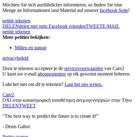
Möchten Sie sich ausführlicher informieren, so finden Sie eine
Menge an Informationen und Material auf unserer
facebook Seite
!
petitie tekenen
DELEN
delen met mijn Facebook vrienden
TWEET
E-MAIL
petitie tekenen
Meer petities bekijken:
Milieu en natuur
privacybeleid
Door te tekenen accepteer je de
servicevoorwaarden
van Care2
U kunt uw e-mail
abonnementen
op elk gewenst moment beheren.
Lukt het niet om dit te tekenen?
Laat het ons weten.
.
Care2
ΟΧΙ στην καταστροφική τοποθέτηση ανεμογεννητριών στην Τήνο
DELEN
TWEET
"The best way to predict the future is to create it!"
- Denis Gabor
Petitie starten