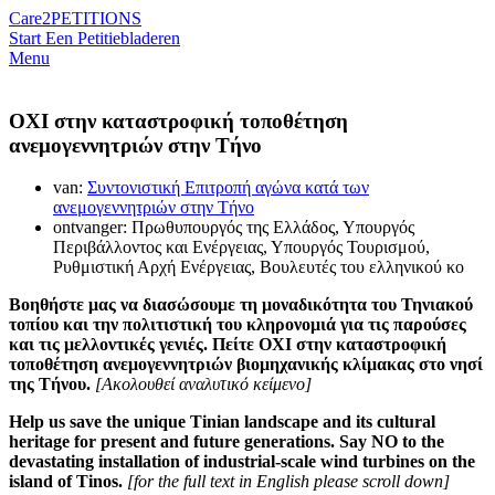
Care2
PETITIONS
Start Een Petitie
bladeren
Menu
ΟΧΙ στην καταστροφική τοποθέτηση
ανεμογεννητριών στην Τήνο
van:
Συντονιστική Επιτροπή αγώνα κατά των
ανεμογεννητριών στην Τήνο
ontvanger: Πρωθυπουργός της Ελλάδος, Υπουργός
Περιβάλλοντος και Ενέργειας, Υπουργός Τουρισμού,
Ρυθμιστική Αρχή Ενέργειας, Βουλευτές του ελληνικού κο
Βοηθήστε μας να διασώσουμε τη μοναδικότητα του Τηνιακού
τοπίου και την πολιτιστική του κληρονομιά για τις παρούσες
και τις μελλοντικές γενιές. Πείτε ΟΧΙ στην καταστροφική
τοποθέτηση ανεμογεννητριών βιομηχανικής κλίμακας στο νησί
της Τήνου.
[Ακολουθεί αναλυτικό κείμενο]
Help us save the unique Tinian landscape and its cultural
heritage for present and future generations. Say NO to the
devastating installation of industrial-scale wind turbines on the
island of Tinos.
[for the full text in English please scroll down]