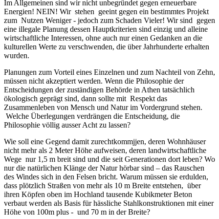
Im
Allgemeinen sind wir nicht unbegründet gegen erneuerbare
Energien! NEIN! Wir stehen geeint gegen ein bestimmtes Projekt
zum Nutzen Weniger - jedoch zum Schaden Vieler!
Wir sind gegen
eine illegale Planung dessen Hauptkriterien sind einzig und alleine
wirtschaftliche Interessen, ohne auch nur einen Gedanken an die
kulturellen Werte zu verschwenden, die ü
ber Jahrhunderte erhalten
wurden.
Planungen zum Vorteil eines Einzelnen und zum Nachteil von Zehn,
müssen nicht akzeptiert werden. Wenn die Philosoph
ie der
Entscheidungen der zuständigen Behörde in Athen tatsächlich
ökologisch geprägt sind, dann sollte mit Respekt das
Zusammenleben von Mensch und Natur im Vordergrund stehen.
Welche Überlegungen verdrängen die Entscheidung, die
Philosophie v
öllig ausser Acht zu lassen
?
Wie soll eine Gegend damit zurechtkommjjen, deren Wohnhäuser
nicht mehr als 2 Meter Höhe aufweisen, deren landwirtschaftliche
Wege nur 1,5 m breit sind und die seit Generationen dort leben? Wo
nur die natürlichen Klä
nge der Natur h
örbar sind
– das Rauschen
des Windes sich in den Felsen bricht.
Warum müssen sie erdulden,
dass plötzlich Straßen von mehr als 10 m Breite entstehen, über
ihren Köpfen oben im Hochland tausende Kubikmeter Beton
verbaut werden als Basis für hässliche Stahlkonstruktionen mit einer
Höhe von 100m plus -
und 70 m in der Breite?