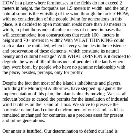
HOW in a place where farmhouses in the fields do not exceed 2
meters in height, the footpaths are 1.5 meters in width, and the only
natural sound is the whistling of the wind through the rocks? HOW,
with no consideration of the people living for generations in this
place, is it decided to open mountain roads more than 10 meters in
width, to plant thousands of cubic meters of cement in bases that
will accommodate iron constructions that reach 100+ meters in
height and 70+ meters in width? With WHAT THINKING could
such a place be mutilated, when its very value lies in the existence
and preservation of these elements, which constitute its natural
beauty and cultural heritage? With WHAT OPINION is it decided to
degrade the way of life of thousands of people in the lands where
they were born, by people who have no genuine relationship with
the place, besides, perhaps, only for profit?
Despite the fact that most of the island's inhabitants and players,
including the Municipal Authorities, have stepped up against the
implementation of this plan, the plan is already moving. We ask all
relevant bodies to cancel the permits for the installation of industrial
wind facilities on the island of Tinos. We strive to preserve the
particular natural and cultural environment of our island, as it has
remained unchanged for centuries, as a precious asset for present
and future generations.
Our anger is justified. Our determination to defend our land is