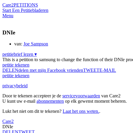
Care2
PETITIONS
Start Een Petitie
bladeren
Menu
DNIe
van:
Joe Sampson
petitiebrief lezen ▾
This is a petition to samsung to change the function of their DNIe proce
petitie tekenen
DELEN
delen met mijn Facebook vrienden
TWEET
E-MAIL
petitie tekenen
privacybeleid
Door te tekenen accepteer je de
servicevoorwaarden
van Care2
U kunt uw e-mail
abonnementen
op elk gewenst moment beheren.
Lukt het niet om dit te tekenen?
Laat het ons weten.
.
Care2
DNIe
DELEN
TWEET