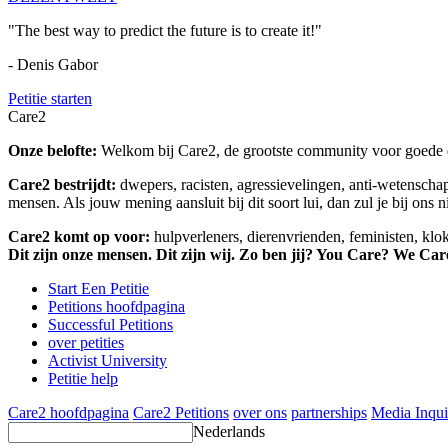
"The best way to predict the future is to create it!"
- Denis Gabor
Petitie starten
Care2
Onze belofte:
Welkom bij Care2, de grootste community voor goede do
Care2 bestrijdt:
dwepers, racisten, agressievelingen, anti-wetensch
mensen. Als jouw mening aansluit bij dit soort lui, dan zul je bij ons 
Care2 komt op voor:
hulpverleners, dierenvrienden, feministen, kl
Dit zijn onze mensen. Dit zijn wij. Zo ben jij? You Care? We Car
Start Een Petitie
Petitions hoofdpagina
Successful Petitions
over petities
Activist University
Petitie help
Care2 hoofdpagina
Care2 Petitions
over ons
partnerships
Media Inqui
Nederlands