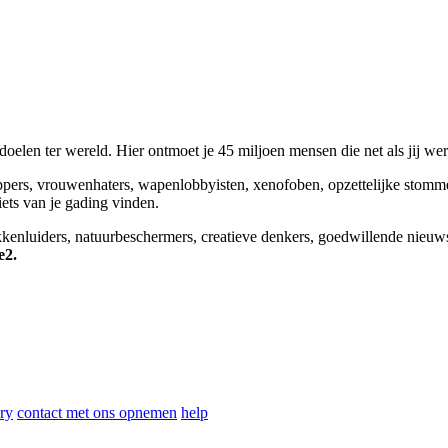
elen ter wereld. Hier ontmoet je 45 miljoen mensen die net als jij we
appers, vrouwenhaters, wapenlobbyisten, xenofoben, opzettelijke stomm
niets van je gading vinden.
okkenluiders, natuurbeschermers, creatieve denkers, goedwillende nieuw
e2.
ry
contact met ons opnemen
help