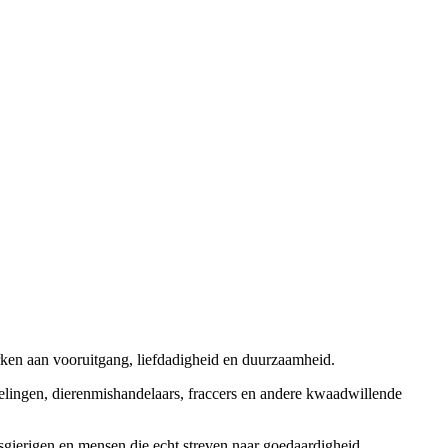
rken aan vooruitgang, liefdadigheid en duurzaamheid.
elingen, dierenmishandelaars, fraccers en andere kwaadwillende
sgierigen en mensen die echt streven naar goedaardigheid.