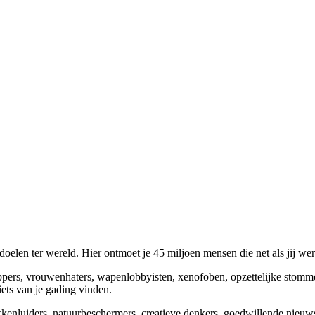
elen ter wereld. Hier ontmoet je 45 miljoen mensen die net als jij we
appers, vrouwenhaters, wapenlobbyisten, xenofoben, opzettelijke stomm
niets van je gading vinden.
okkenluiders, natuurbeschermers, creatieve denkers, goedwillende nieuw