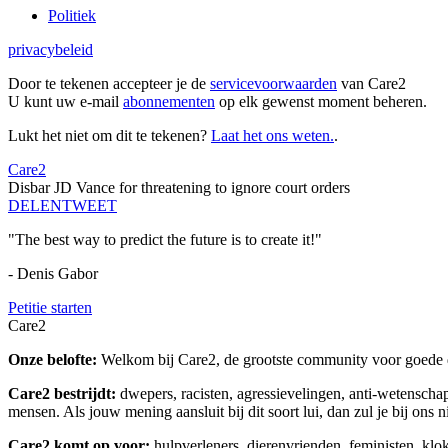
Politiek
privacybeleid
Door te tekenen accepteer je de
servicevoorwaarden
van Care2
U kunt uw e-mail
abonnementen
op elk gewenst moment beheren.
Lukt het niet om dit te tekenen?
Laat het ons weten.
.
Care2
Disbar JD Vance for threatening to ignore court orders
DELEN
TWEET
"The best way to predict the future is to create it!"
- Denis Gabor
Petitie starten
Care2
Onze belofte:
Welkom bij Care2, de grootste community voor goede do
Care2 bestrijdt:
dwepers, racisten, agressievelingen, anti-wetensch
mensen. Als jouw mening aansluit bij dit soort lui, dan zul je bij ons 
Care2 komt op voor:
hulpverleners, dierenvrienden, feministen, kl