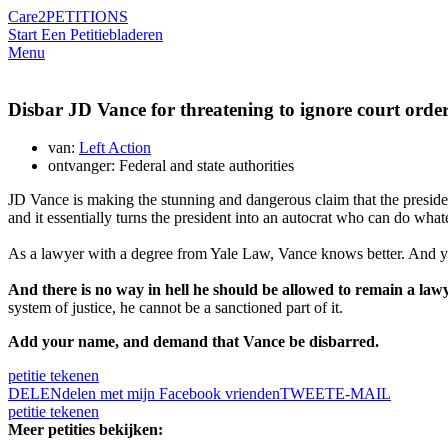
Care2
PETITIONS
Start Een Petitie
bladeren
Menu
Disbar JD Vance for threatening to ignore court orde
van:
Left Action
ontvanger: Federal and state authorities
JD Vance is making the stunning and dangerous claim that the presid
and it essentially turns the president into an autocrat who can do wha
As a lawyer with a degree from Yale Law, Vance knows better. And yet,
And there is no way in hell he should be allowed to remain a law
system of justice, he cannot be a sanctioned part of it.
Add your name, and demand that Vance be disbarred.
petitie tekenen
DELEN
delen met mijn Facebook vrienden
TWEET
E-MAIL
petitie tekenen
Meer petities bekijken: