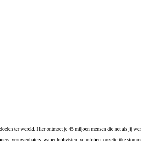
elen ter wereld. Hier ontmoet je 45 miljoen mensen die net als jij we
appers, vrouwenhaters, wapenlobbyisten, xenofoben, opzettelijke stomm