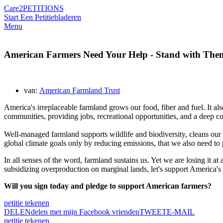
Care2
PETITIONS
Start Een Petitie
bladeren
Menu
American Farmers Need Your Help - Stand with The
van:
American Farmland Trust
America's irreplaceable farmland grows our food, fiber and fuel. It al
communities, providing jobs, recreational opportunities, and a deep co
Well-managed farmland supports wildlife and biodiversity, cleans our wa
global climate goals only by reducing emissions, that we also need to
In all senses of the word, farmland sustains us. Yet we are losing it a
subsidizing overproduction on marginal lands, let's support America's
Will you sign today and pledge to support American farmers?
petitie tekenen
DELEN
delen met mijn Facebook vrienden
TWEET
E-MAIL
petitie tekenen