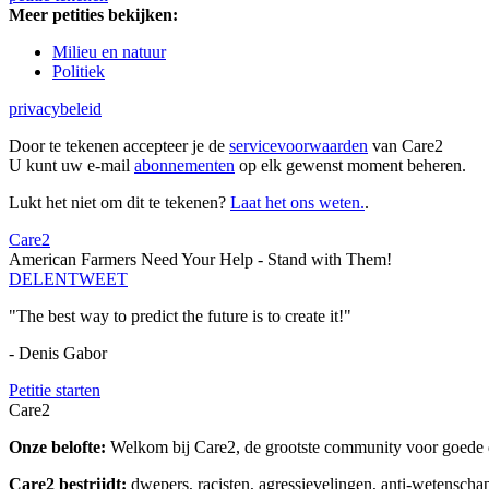
Meer petities bekijken:
Milieu en natuur
Politiek
privacybeleid
Door te tekenen accepteer je de
servicevoorwaarden
van Care2
U kunt uw e-mail
abonnementen
op elk gewenst moment beheren.
Lukt het niet om dit te tekenen?
Laat het ons weten.
.
Care2
American Farmers Need Your Help - Stand with Them!
DELEN
TWEET
"The best way to predict the future is to create it!"
- Denis Gabor
Petitie starten
Care2
Onze belofte:
Welkom bij Care2, de grootste community voor goede do
Care2 bestrijdt:
dwepers, racisten, agressievelingen, anti-wetensch