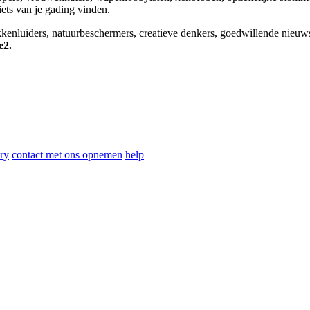
niets van je gading vinden.
okkenluiders, natuurbeschermers, creatieve denkers, goedwillende nieuw
e2.
ry
contact met ons opnemen
help