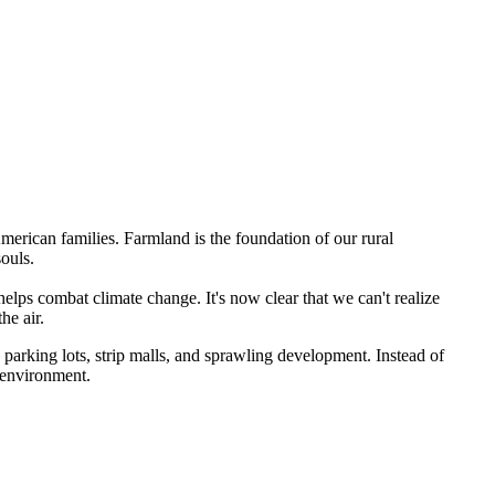
American families. Farmland is the foundation of our rural
ouls.
helps combat climate change. It's now clear that we can't realize
he air.
o parking lots, strip malls, and sprawling development. Instead of
 environment.