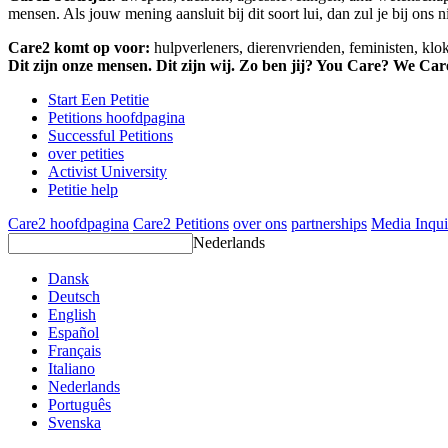
mensen. Als jouw mening aansluit bij dit soort lui, dan zul je bij ons 
Care2 komt op voor:
hulpverleners, dierenvrienden, feministen, kl
Dit zijn onze mensen. Dit zijn wij. Zo ben jij? You Care? We Car
Start Een Petitie
Petitions hoofdpagina
Successful Petitions
over petities
Activist University
Petitie help
Care2 hoofdpagina
Care2 Petitions
over ons
partnerships
Media Inqui
Nederlands
Dansk
Deutsch
English
Español
Français
Italiano
Nederlands
Português
Svenska