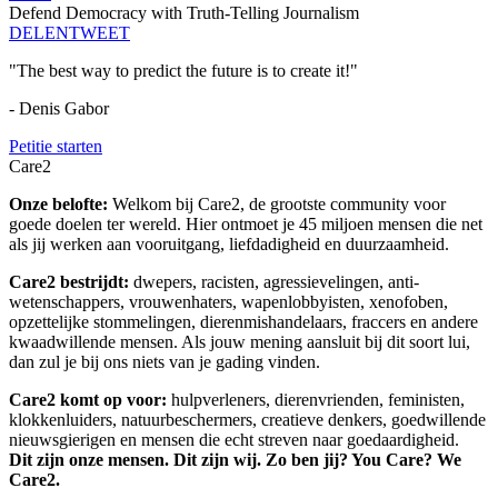
Defend Democracy with Truth-Telling Journalism
DELEN
TWEET
"The best way to predict the future is to create it!"
- Denis Gabor
Petitie starten
Care2
Onze belofte:
Welkom bij Care2, de grootste community voor
goede doelen ter wereld. Hier ontmoet je 45 miljoen mensen die net
als jij werken aan vooruitgang, liefdadigheid en duurzaamheid.
Care2 bestrijdt:
dwepers, racisten, agressievelingen, anti-
wetenschappers, vrouwenhaters, wapenlobbyisten, xenofoben,
opzettelijke stommelingen, dierenmishandelaars, fraccers en andere
kwaadwillende mensen. Als jouw mening aansluit bij dit soort lui,
dan zul je bij ons niets van je gading vinden.
Care2 komt op voor:
hulpverleners, dierenvrienden, feministen,
klokkenluiders, natuurbeschermers, creatieve denkers, goedwillende
nieuwsgierigen en mensen die echt streven naar goedaardigheid.
Dit zijn onze mensen. Dit zijn wij. Zo ben jij? You Care? We
Care2.