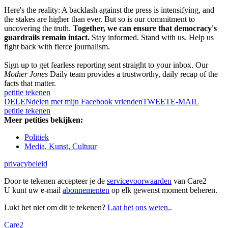
Here's the reality: A backlash against the press is intensifying, and
the stakes are higher than ever. But so is our commitment to
uncovering the truth.
Together, we can ensure that democracy's
guardrails remain intact.
Stay informed. Stand with us. Help us
fight back with fierce journalism.
Sign up to get fearless reporting sent straight to your inbox. Our
Mother Jones
Daily team provides a trustworthy, daily recap of the
facts that matter.
petitie tekenen
DELEN
delen met mijn Facebook vrienden
TWEET
E-MAIL
petitie tekenen
Meer petities bekijken:
Politiek
Media, Kunst, Cultuur
privacybeleid
Door te tekenen accepteer je de
servicevoorwaarden
van Care2
U kunt uw e-mail
abonnementen
op elk gewenst moment beheren.
Lukt het niet om dit te tekenen?
Laat het ons weten.
.
Care2