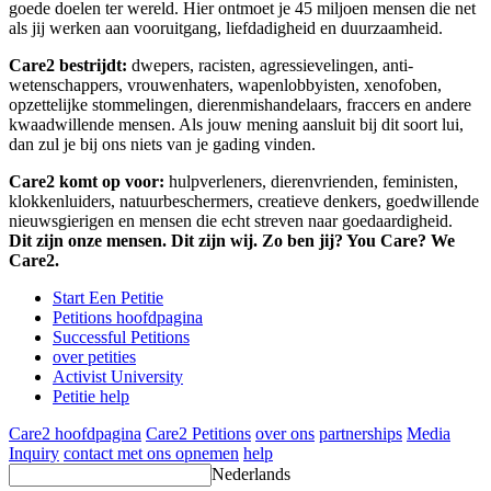
goede doelen ter wereld. Hier ontmoet je 45 miljoen mensen die net
als jij werken aan vooruitgang, liefdadigheid en duurzaamheid.
Care2 bestrijdt:
dwepers, racisten, agressievelingen, anti-
wetenschappers, vrouwenhaters, wapenlobbyisten, xenofoben,
opzettelijke stommelingen, dierenmishandelaars, fraccers en andere
kwaadwillende mensen. Als jouw mening aansluit bij dit soort lui,
dan zul je bij ons niets van je gading vinden.
Care2 komt op voor:
hulpverleners, dierenvrienden, feministen,
klokkenluiders, natuurbeschermers, creatieve denkers, goedwillende
nieuwsgierigen en mensen die echt streven naar goedaardigheid.
Dit zijn onze mensen. Dit zijn wij. Zo ben jij? You Care? We
Care2.
Start Een Petitie
Petitions hoofdpagina
Successful Petitions
over petities
Activist University
Petitie help
Care2 hoofdpagina
Care2 Petitions
over ons
partnerships
Media
Inquiry
contact met ons opnemen
help
Nederlands