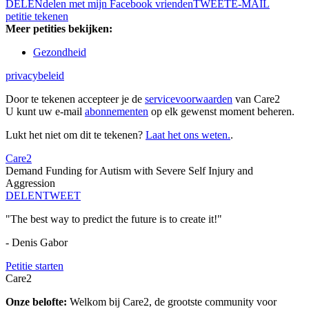
DELEN
delen met mijn Facebook vrienden
TWEET
E-MAIL
petitie tekenen
Meer petities bekijken:
Gezondheid
privacybeleid
Door te tekenen accepteer je de
servicevoorwaarden
van Care2
U kunt uw e-mail
abonnementen
op elk gewenst moment beheren.
Lukt het niet om dit te tekenen?
Laat het ons weten.
.
Care2
Demand Funding for Autism with Severe Self Injury and
Aggression
DELEN
TWEET
"The best way to predict the future is to create it!"
- Denis Gabor
Petitie starten
Care2
Onze belofte:
Welkom bij Care2, de grootste community voor