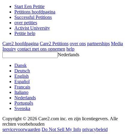
Start Een Petitie
Petitions hoofdpagina
Successful Petitions
over petities
Activist University
Petitie help
Care2 hoofdpagina
Care2 Petitions
over ons
partnerships
Media
Inquiry
contact met ons opnemen
help
Nederlands
Dansk
Deutsch
English
Español
Français
Italiano
Nederlands
Português
Svenska
Copyright © 2026 Care2.com inc. en zijn licentiegevers. Alle
rechten voorbehouden
servicevoorwaarden
Do Not Sell My Info
privacybeleid