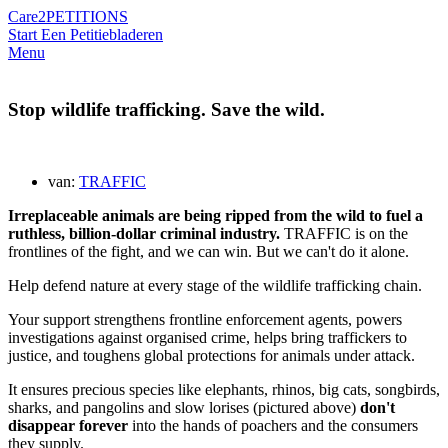
Care2
PETITIONS
Start Een Petitie
bladeren
Menu
Stop wildlife trafficking. Save the wild.
van:
TRAFFIC
Irreplaceable animals are being ripped from the wild to fuel a
ruthless, billion-dollar criminal industry.
TRAFFIC is on the
frontlines of the fight, and we can win. But we can't do it alone.
Help defend nature at every stage of the wildlife trafficking chain.
Your support strengthens frontline enforcement agents, powers
investigations against organised crime, helps bring traffickers to
justice, and toughens global protections for animals under attack.
It ensures precious species like elephants, rhinos, big cats, songbirds,
sharks, and pangolins and slow lorises (pictured above)
don't
disappear forever
into the hands of poachers and the consumers
they supply.