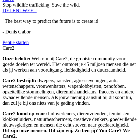
Stop wildlife trafficking. Save the wild.
DELEN
TWEET
"The best way to predict the future is to create it!"
- Denis Gabor
Petitie starten
Care2
Onze belofte:
Welkom bij Care2, de grootste community voor
goede doelen ter wereld. Hier ontmoet je 45 miljoen mensen die net
als jij werken aan vooruitgang, liefdadigheid en duurzaamheid.
Care2 bestrijdt:
dwepers, racisten, agressievelingen, anti-
wetenschappers, vrouwenhaters, wapenlobbyisten, xenofoben,
opzettelijke stommelingen, dierenmishandelaars, fraccers en andere
kwaadwillende mensen. Als jouw mening aansluit bij dit soort lui,
dan zul je bij ons niets van je gading vinden.
Care2 komt op voor:
hulpverleners, dierenvrienden, feministen,
klokkenluiders, natuurbeschermers, creatieve denkers, goedwillende
nieuwsgierigen en mensen die echt streven naar goedaardigheid.
Dit zijn onze mensen. Dit zijn wij. Zo ben jij? You Care? We
Care2.