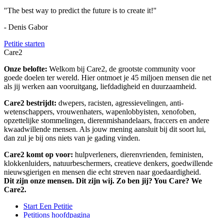
"The best way to predict the future is to create it!"
- Denis Gabor
Petitie starten
Care2
Onze belofte:
Welkom bij Care2, de grootste community voor
goede doelen ter wereld. Hier ontmoet je 45 miljoen mensen die net
als jij werken aan vooruitgang, liefdadigheid en duurzaamheid.
Care2 bestrijdt:
dwepers, racisten, agressievelingen, anti-
wetenschappers, vrouwenhaters, wapenlobbyisten, xenofoben,
opzettelijke stommelingen, dierenmishandelaars, fraccers en andere
kwaadwillende mensen. Als jouw mening aansluit bij dit soort lui,
dan zul je bij ons niets van je gading vinden.
Care2 komt op voor:
hulpverleners, dierenvrienden, feministen,
klokkenluiders, natuurbeschermers, creatieve denkers, goedwillende
nieuwsgierigen en mensen die echt streven naar goedaardigheid.
Dit zijn onze mensen. Dit zijn wij. Zo ben jij? You Care? We
Care2.
Start Een Petitie
Petitions hoofdpagina