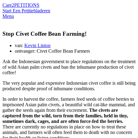
Care2
PETITIONS
Start Een Petitie
bladeren
Menu
Stop Civet Coffee Bean Farming!
van:
Kevin Linton
ontvanger: Civet Coffee Bean Farmers
Ask the Indonesian government to place regulations on the treatment
of wild Asian palm civets and ban the inhumane production of civet
coffee!
The very popular and expensive Indonesian civet coffee is still being
produced despite proof of inhumane conditions.
In order to harvest the coffee, farmers feed seeds of coffee berries to
imprisoned Asian palm civets, a beautiful wild cat-like mammal, and
gather the seeds again from their excrement.
The civets are
captured from the wild, torn from their families, held in tiny,
sometimes dark, cages, and are often force-fed the berries.
There are currently no regulations in place on how to treat these
animals, and farmers will often feed them to death with no concern
for their health or living conditions.