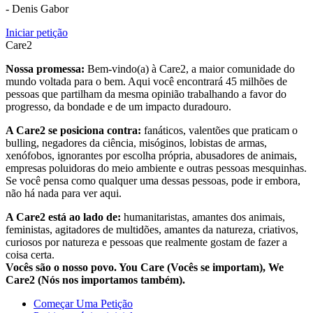
- Denis Gabor
Iniciar petição
Care2
Nossa promessa:
Bem-vindo(a) à Care2, a maior comunidade do
mundo voltada para o bem. Aqui você encontrará 45 milhões de
pessoas que partilham da mesma opinião trabalhando a favor do
progresso, da bondade e de um impacto duradouro.
A Care2 se posiciona contra:
fanáticos, valentões que praticam o
bulling, negadores da ciência, misóginos, lobistas de armas,
xenófobos, ignorantes por escolha própria, abusadores de animais,
empresas poluidoras do meio ambiente e outras pessoas mesquinhas.
Se você pensa como qualquer uma dessas pessoas, pode ir embora,
não há nada para ver aqui.
A Care2 está ao lado de:
humanitaristas, amantes dos animais,
feministas, agitadores de multidões, amantes da natureza, criativos,
curiosos por natureza e pessoas que realmente gostam de fazer a
coisa certa.
Vocês são o nosso povo. You Care (Vocês se importam), We
Care2 (Nós nos importamos também).
Começar Uma Petição