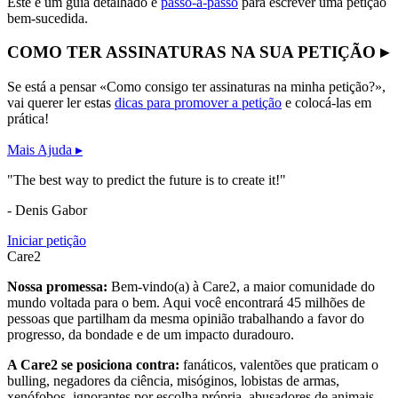
Este é um guia detalhado e
passo-a-passo
para escrever uma petição
bem-sucedida.
COMO TER ASSINATURAS NA SUA PETIÇÃO ▸
Se está a pensar «Como consigo ter assinaturas na minha petição?»,
vai querer ler estas
dicas para promover a petição
e colocá-las em
prática!
Mais Ajuda ▸
"The best way to predict the future is to create it!"
- Denis Gabor
Iniciar petição
Care2
Nossa promessa:
Bem-vindo(a) à Care2, a maior comunidade do
mundo voltada para o bem. Aqui você encontrará 45 milhões de
pessoas que partilham da mesma opinião trabalhando a favor do
progresso, da bondade e de um impacto duradouro.
A Care2 se posiciona contra:
fanáticos, valentões que praticam o
bulling, negadores da ciência, misóginos, lobistas de armas,
xenófobos, ignorantes por escolha própria, abusadores de animais,