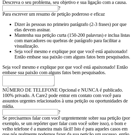
Descreva o seu problema, seu objetivo e sua ligação com a causa.
?
Para escrever um resumo de petição poderoso e eficaz
Dizer às pessoas no primeiro parágrafo (2-3 frases) por que
elas devem assinar.
Mantenha sua petição curta (150-200 palavras) e inclua listas
com marcadores ou quebras de parágrafo para facilitar a
visualização.
Seja você mesmo e explique por que você está apaixonado!
Então embase sua paixão com alguns fatos bem pesquisados.
Seja você mesmo e explique por que você está apaixonado! Então
embase sua paixão com alguns fatos bem pesquisados.
NÚMERO DE TELEFONE
Opcional e NUNCA é publicado.
100% privado. A Care2 pode entrar em contato com você para
assuntos urgentes relacionados à uma petição ou oportunidades de
mídia.
?
Se precisarmos falar com você urgentemente sobre sua petição (por
exemplo, se um repórter quer falar com você sobre isso), o bom e
velho telefone é a maneira mais fácil! Isto é para aqueles casos em
que nós realmente podemos fazer da sua petição um sucesso, então