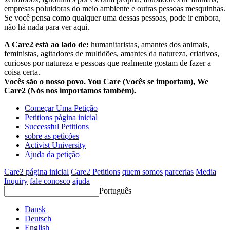
empresas poluidoras do meio ambiente e outras pessoas mesquinhas.
Se você pensa como qualquer uma dessas pessoas, pode ir embora,
não há nada para ver aqui.
A Care2 está ao lado de:
humanitaristas, amantes dos animais,
feministas, agitadores de multidões, amantes da natureza, criativos,
curiosos por natureza e pessoas que realmente gostam de fazer a
coisa certa.
Vocês são o nosso povo. You Care (Vocês se importam), We
Care2 (Nós nos importamos também).
Começar Uma Petição
Petitions página inicial
Successful Petitions
sobre as petições
Activist University
Ajuda da petição
Care2 página inicial
Care2 Petitions
quem somos
parcerias
Media
Inquiry
fale conosco
ajuda
Português
Dansk
Deutsch
English