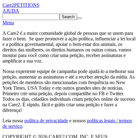
Care2
PETITIONS
AJUDA
Search
Menu
A Care2 é a maior comunidade global de pessoas que se unem para
fazer o bem. Se quer promover a ação política, influenciar a lei local
e a política governamental, apoiar o bem-estar dos animais, os
direitos das mulheres, os direitos humanos ou outras coisas, vamos
mostrar para você como criar uma petição, receber assinaturas e
amplificar a sua voz.
Nossa experiente equipe de campanha pode ajudá-lo a melhorar sua
petição, aumentar as assinaturas e até a receber atenção da mídia. As
petições de membros são mencionadas com frequência no New
York Times, USA Today e em outros grandes sites de notícias.
Primeiro crie uma petição, depois compartilhe no FB e Twitter.
Todos os dias, cidadãos individuais criam petições online de sucesso
na Care2. É rápido, fácil e grátis criar uma petição e fazer a
diferença!
Leia nossa
política de privacidade
e nossos
políticas legais / termos
de serviço
.
COPYRIGHT © 2026 CARE2.COM, INC. E SEUS