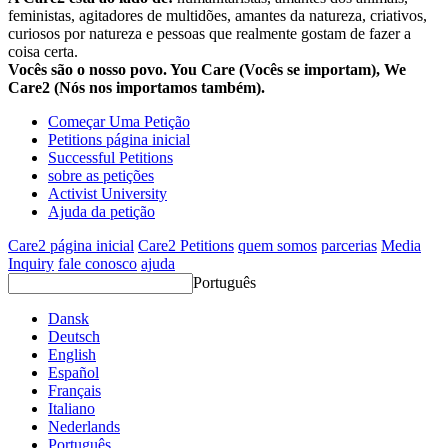
feministas, agitadores de multidões, amantes da natureza, criativos,
curiosos por natureza e pessoas que realmente gostam de fazer a
coisa certa.
Vocês são o nosso povo. You Care (Vocês se importam), We
Care2 (Nós nos importamos também).
Começar Uma Petição
Petitions página inicial
Successful Petitions
sobre as petições
Activist University
Ajuda da petição
Care2 página inicial
Care2 Petitions
quem somos
parcerias
Media
Inquiry
fale conosco
ajuda
Português
Dansk
Deutsch
English
Español
Français
Italiano
Nederlands
Português