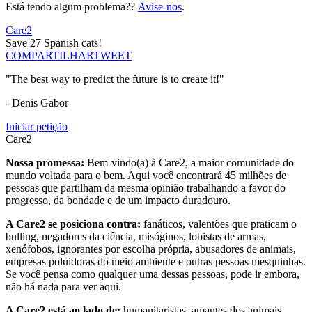
Está tendo algum problema??
Avise-nos
.
Care2
Save 27 Spanish cats!
COMPARTILHAR
TWEET
"The best way to predict the future is to create it!"
- Denis Gabor
Iniciar petição
Care2
Nossa promessa:
Bem-vindo(a) à Care2, a maior comunidade do
mundo voltada para o bem. Aqui você encontrará 45 milhões de
pessoas que partilham da mesma opinião trabalhando a favor do
progresso, da bondade e de um impacto duradouro.
A Care2 se posiciona contra:
fanáticos, valentões que praticam o
bulling, negadores da ciência, misóginos, lobistas de armas,
xenófobos, ignorantes por escolha própria, abusadores de animais,
empresas poluidoras do meio ambiente e outras pessoas mesquinhas.
Se você pensa como qualquer uma dessas pessoas, pode ir embora,
não há nada para ver aqui.
A Care2 está ao lado de:
humanitaristas, amantes dos animais,