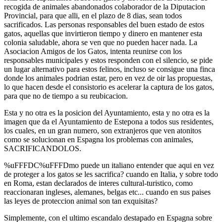
recogida de animales abandonados colaborador de la Diputacion
Provincial, para que alli, en el plazo de 8 dias, sean todos
sacrificados. Las personas responsables del buen estado de estos
gatos, aquellas que invirtieron tiempo y dinero en mantener esta
colonia saludable, ahora se ven que no pueden hacer nada. La
Asociacion Amigos de los Gatos, intenta reunirse con los
responsables municipales y estos responden con el silencio, se pide
un lugar alternativo para estos felinos, incluso se consigue una finca
donde los animales podrian estar, pero en vez de oir las propuestas,
lo que hacen desde el consistorio es acelerar la captura de los gatos,
para que no de tiempo a su reubicacion.
Esta y no otra es la posicion del Ayuntamiento, esta y no otra es la
imagen que da el Ayuntamiento de Estepona a todos sus residentes,
los cuales, en un gran numero, son extranjeros que ven atonitos
como se solucionan en Espagna los problemas con animales,
SACRIFICANDOLOS.
%uFFFDC%uFFFDmo puede un italiano entender que aqui en vez
de proteger a los gatos se les sacrifica? cuando en Italia, y sobre todo
en Roma, estan declarados de interes cultural-turistico, como
reaccionaran ingleses, alemanes, belgas etc... cuando en sus paises
las leyes de proteccion animal son tan exquisitas?
Simplemente, con el ultimo escandalo destapado en Espagna sobre