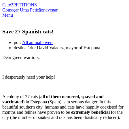
Care2
PETITIONS
Começar Uma Petição
navegar
Menu
Save 27 Spanish cats!
por:
All animal lovers
destinatário: David Valadez, mayor of Estepona
Dear green warriors,
I desperately need your help!
A colony of 27 cats (
all of them neutered, spayed and
vaccinated
) in Estepona (Spain) is in serious danger. In this
beautiful southern city, humans and cats have happily coexisted for
months and felines have proven to be
extremely beneficial
for the
city (the number of snakes and rats has been drastically reduced).