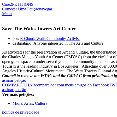
Care2
PETITIONS
Começar Uma Petição
navegar
Menu
Save The Watts Towers Art Center
por:
R Cloud, Watts Community Activist
destinatário: Anyone interested in The Arts and Culture
As advocates for the preservation of Art and Culture, the undersig
the Charles Mingus Youth Art Center (CMYAC) from the city's list of a
open green space to under-served youth and community members as well 
Tourism is the leading industry in Los Angeles. Attracting over 300,
Angeles Historic-Cultural Monument. The Watts Towers Cultural Art P
Council to remove the WTAC and the CMYAC from privatization by
assinar petição
COMPARTILHAR
compartilhar com meus amigos do Facebook
TW
assinar petição
Ver mais petições:
Mídia, Artes, Cultura
política de privacidade