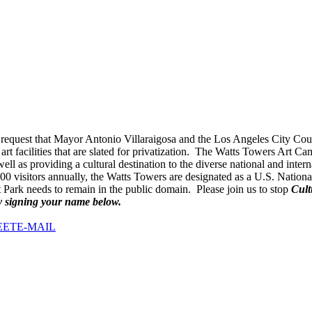
ned request that Mayor Antonio Villaraigosa and the Los Angeles City 
rt facilities that are slated for privatization. The Watts Towers Art C
as providing a cultural destination to the diverse national and interna
000 visitors annually, the Watts Towers are designated as a U.S. Natio
ark needs to remain in the public domain. Please join us to stop
Cult
 signing your name below.
EET
E-MAIL