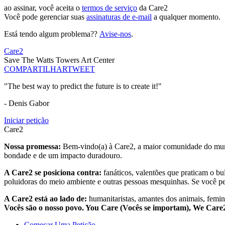
ao assinar, você aceita o
termos de serviço
da Care2
Você pode gerenciar suas
assinaturas de e-mail
a qualquer momento.
Está tendo algum problema??
Avise-nos
.
Care2
Save The Watts Towers Art Center
COMPARTILHAR
TWEET
"The best way to predict the future is to create it!"
- Denis Gabor
Iniciar petição
Care2
Nossa promessa:
Bem-vindo(a) à Care2, a maior comunidade do mund
bondade e de um impacto duradouro.
A Care2 se posiciona contra:
fanáticos, valentões que praticam o bu
poluidoras do meio ambiente e outras pessoas mesquinhas. Se você pe
A Care2 está ao lado de:
humanitaristas, amantes dos animais, femini
Vocês são o nosso povo. You Care (Vocês se importam), We Car
Começar Uma Petição