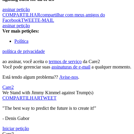
assinar petição
COMPARTILHAR
compartilhar com meus amigos do
Facebook
TWEET
E-MAIL
assinar petição
Ver mais petições:
Política
política de privacidade
ao assinar, você aceita o
termos de serviço
da Care2
Você pode gerenciar suas
assinaturas de e-mail
a qualquer momento.
Está tendo algum problema??
Avise-nos
.
Care2
We Stand with Jimmy Kimmel against Trump(s)
COMPARTILHAR
TWEET
"The best way to predict the future is to create it!"
- Denis Gabor
Iniciar petição
Care2