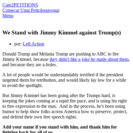
Care2
PETITIONS
Começar Uma Petição
navegar
Menu
We Stand with Jimmy Kimmel against Trump(s)
por:
Left Action
Donald Trump and Melania Trump are pushing to ABC to fire
Jimmy Kimmel, because
they didn't like a joke he made about them
,
and because they are a-holes.
A lot of people would be understandably terrified if the president
targetted them for retribution, and would likely lay low for a while
to avoid the spotlight.
But Jimmy Kimmel has been going after the Trumps hard, is
keeping the jokes coming at a rapid fire pace, and is using his right
to free expression to the max. And in the process, he's been using
humor to help show folks across America how to preserve, protect,
and defend their own free speech rights.
Add your name if you stand with him, and thank him for
fighting back for all of us.