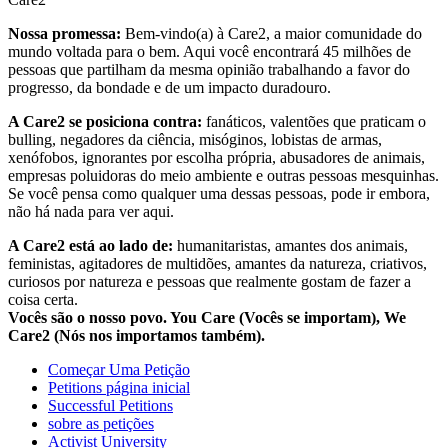
Nossa promessa:
Bem-vindo(a) à Care2, a maior comunidade do
mundo voltada para o bem. Aqui você encontrará 45 milhões de
pessoas que partilham da mesma opinião trabalhando a favor do
progresso, da bondade e de um impacto duradouro.
A Care2 se posiciona contra:
fanáticos, valentões que praticam o
bulling, negadores da ciência, misóginos, lobistas de armas,
xenófobos, ignorantes por escolha própria, abusadores de animais,
empresas poluidoras do meio ambiente e outras pessoas mesquinhas.
Se você pensa como qualquer uma dessas pessoas, pode ir embora,
não há nada para ver aqui.
A Care2 está ao lado de:
humanitaristas, amantes dos animais,
feministas, agitadores de multidões, amantes da natureza, criativos,
curiosos por natureza e pessoas que realmente gostam de fazer a
coisa certa.
Vocês são o nosso povo. You Care (Vocês se importam), We
Care2 (Nós nos importamos também).
Começar Uma Petição
Petitions página inicial
Successful Petitions
sobre as petições
Activist University