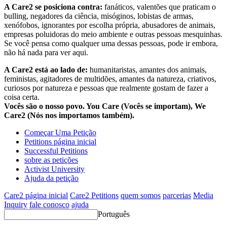
A Care2 se posiciona contra:
fanáticos, valentões que praticam o
bulling, negadores da ciência, misóginos, lobistas de armas,
xenófobos, ignorantes por escolha própria, abusadores de animais,
empresas poluidoras do meio ambiente e outras pessoas mesquinhas.
Se você pensa como qualquer uma dessas pessoas, pode ir embora,
não há nada para ver aqui.
A Care2 está ao lado de:
humanitaristas, amantes dos animais,
feministas, agitadores de multidões, amantes da natureza, criativos,
curiosos por natureza e pessoas que realmente gostam de fazer a
coisa certa.
Vocês são o nosso povo. You Care (Vocês se importam), We
Care2 (Nós nos importamos também).
Começar Uma Petição
Petitions página inicial
Successful Petitions
sobre as petições
Activist University
Ajuda da petição
Care2 página inicial
Care2 Petitions
quem somos
parcerias
Media
Inquiry
fale conosco
ajuda
Português