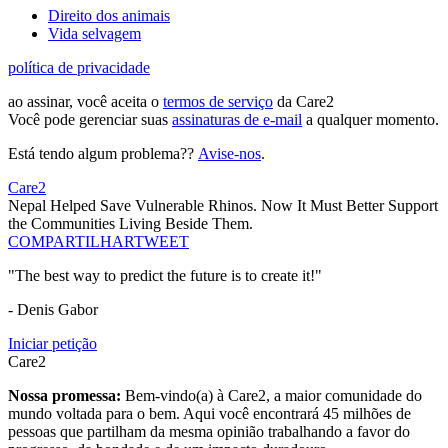
Direito dos animais
Vida selvagem
política de privacidade
ao assinar, você aceita o
termos de serviço
da Care2
Você pode gerenciar suas
assinaturas de e-mail
a qualquer momento.
Está tendo algum problema??
Avise-nos
.
Care2
Nepal Helped Save Vulnerable Rhinos. Now It Must Better Support
the Communities Living Beside Them.
COMPARTILHAR
TWEET
"The best way to predict the future is to create it!"
- Denis Gabor
Iniciar petição
Care2
Nossa promessa:
Bem-vindo(a) à Care2, a maior comunidade do
mundo voltada para o bem. Aqui você encontrará 45 milhões de
pessoas que partilham da mesma opinião trabalhando a favor do