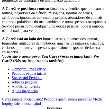
progresso, da bondade e de um impacto duradouro.
A Care2 se posiciona contra:
fanáticos, valentões que praticam o
bulling, negadores da ciência, misóginos, lobistas de armas,
xenófobos, ignorantes por escolha própria, abusadores de animais,
empresas poluidoras do meio ambiente e outras pessoas mesquinhas.
Se você pensa como qualquer uma dessas pessoas, pode ir embora,
não há nada para ver aqui.
A Care2 está ao lado de:
humanitaristas, amantes dos animais,
feministas, agitadores de multidões, amantes da natureza, criativos,
curiosos por natureza e pessoas que realmente gostam de fazer a
coisa certa.
Vocês são o nosso povo. You Care (Vocês se importam), We
Care2 (Nós nos importamos também).
Começar Uma Petição
Petitions página inicial
Successful Petitions
sobre as petições
Activist University
Ajuda da petição
Care2 página inicial
Care2 Petitions
quem somos
parcerias
Media
Inquiry
fale conosco
ajuda
Português