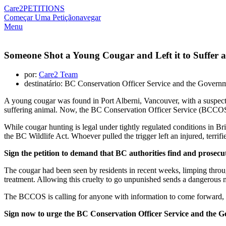
Care2
PETITIONS
Começar Uma Petição
navegar
Menu
Someone Shot a Young Cougar and Left it to Suffer 
por:
Care2 Team
destinatário: BC Conservation Officer Service and the Govern
A young cougar was found in Port Alberni, Vancouver, with a suspec
suffering animal. Now, the BC Conservation Officer Service (BCCOS) i
While cougar hunting is legal under tightly regulated conditions in Bri
the BC Wildlife Act. Whoever pulled the trigger left an injured, terrifi
Sign the petition to demand that BC authorities find and prosecu
The cougar had been seen by residents in recent weeks, limping throug
treatment. Allowing this cruelty to go unpunished sends a dangerous me
The BCCOS is calling for anyone with information to come forward, but 
Sign now to urge the BC Conservation Officer Service and the Go