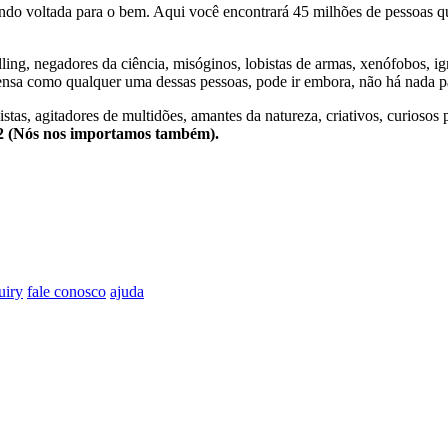
o voltada para o bem. Aqui você encontrará 45 milhões de pessoas qu
lling, negadores da ciência, misóginos, lobistas de armas, xenófobos, i
nsa como qualquer uma dessas pessoas, pode ir embora, não há nada pa
stas, agitadores de multidões, amantes da natureza, criativos, curiosos 
e2 (Nós nos importamos também).
uiry
fale conosco
ajuda