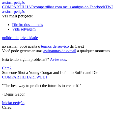
assinar petição
COMPARTILHAR
compartilhar com meus amigos do Facebook
TW
assinar petição
Ver mais petições:
Direito dos animais
Vida selvagem
política de privacidade
ao assinar, você aceita o
termos de serviço
da Care2
Você pode gerenciar suas
assinaturas de e-mail
a qualquer momento.
Está tendo algum problema??
Avise-nos
.
Care2
Someone Shot a Young Cougar and Left it to Suffer and Die
COMPARTILHAR
TWEET
"The best way to predict the future is to create it!"
- Denis Gabor
Iniciar petição
Care2