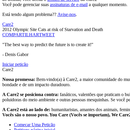
Você pode gerenciar suas
assinaturas de e-mail
a qualquer momento.
Está tendo algum problema??
Avise-nos
.
Care2
2012 Olympic Site Cats at risk of Starvation and Death
COMPARTILHAR
TWEET
"The best way to predict the future is to create it!"
- Denis Gabor
Iniciar petição
Care2
Nossa promessa:
Bem-vindo(a) à Care2, a maior comunidade do mund
bondade e de um impacto duradouro.
A Care2 se posiciona contra:
fanáticos, valentões que praticam o bu
poluidoras do meio ambiente e outras pessoas mesquinhas. Se você pe
A Care2 está ao lado de:
humanitaristas, amantes dos animais, femini
Vocês são o nosso povo. You Care (Vocês se importam), We Car
Começar Uma Petição
Petitions página inicial