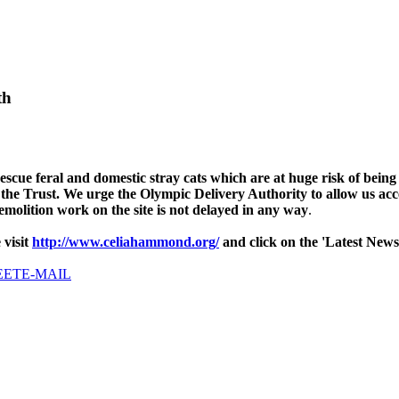
th
scue feral and domestic stray cats which are at huge risk of being
he Trust. We urge the Olympic Delivery Authority to allow us acces
emolition work on the site is not delayed in any way
.
 visit
http://www.celiahammond.org/
and click on the 'Latest News
EET
E-MAIL