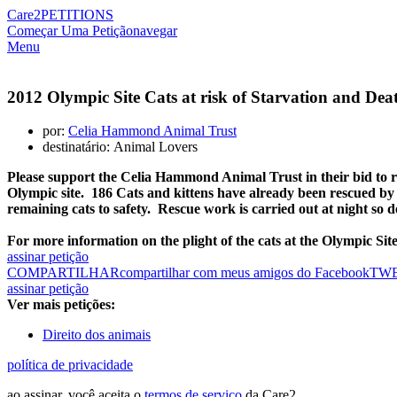
Care2
PETITIONS
Começar Uma Petição
navegar
Menu
2012 Olympic Site Cats at risk of Starvation and Dea
por:
Celia Hammond Animal Trust
destinatário: Animal Lovers
Please support the Celia Hammond Animal Trust in their bid to re
Olympic site. 186 Cats and kittens have already been rescued by t
remaining cats to safety. Rescue work is carried out at night so d
For more information on the plight of the cats at the Olympic Site
assinar petição
COMPARTILHAR
compartilhar com meus amigos do Facebook
TW
assinar petição
Ver mais petições:
Direito dos animais
política de privacidade
ao assinar, você aceita o
termos de serviço
da Care2