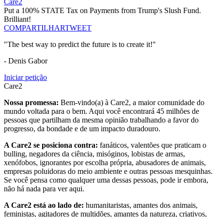
Care2
Put a 100% STATE Tax on Payments from Trump's Slush Fund.
Brilliant!
COMPARTILHAR
TWEET
"The best way to predict the future is to create it!"
- Denis Gabor
Iniciar petição
Care2
Nossa promessa:
Bem-vindo(a) à Care2, a maior comunidade do
mundo voltada para o bem. Aqui você encontrará 45 milhões de
pessoas que partilham da mesma opinião trabalhando a favor do
progresso, da bondade e de um impacto duradouro.
A Care2 se posiciona contra:
fanáticos, valentões que praticam o
bulling, negadores da ciência, misóginos, lobistas de armas,
xenófobos, ignorantes por escolha própria, abusadores de animais,
empresas poluidoras do meio ambiente e outras pessoas mesquinhas.
Se você pensa como qualquer uma dessas pessoas, pode ir embora,
não há nada para ver aqui.
A Care2 está ao lado de:
humanitaristas, amantes dos animais,
feministas, agitadores de multidões, amantes da natureza, criativos,