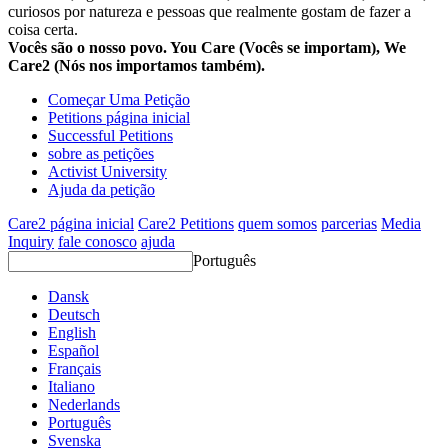
curiosos por natureza e pessoas que realmente gostam de fazer a
coisa certa.
Vocês são o nosso povo. You Care (Vocês se importam), We
Care2 (Nós nos importamos também).
Começar Uma Petição
Petitions página inicial
Successful Petitions
sobre as petições
Activist University
Ajuda da petição
Care2 página inicial
Care2 Petitions
quem somos
parcerias
Media
Inquiry
fale conosco
ajuda
Português
Dansk
Deutsch
English
Español
Français
Italiano
Nederlands
Português
Svenska