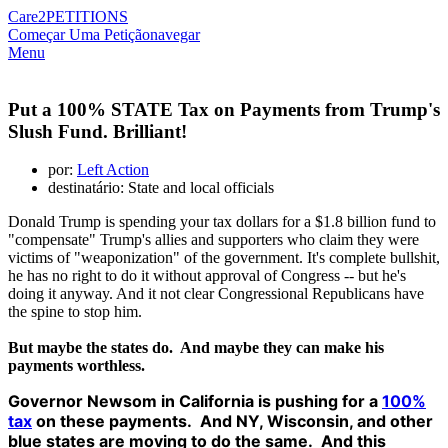
Care2
PETITIONS
Começar Uma Petição
navegar
Menu
Put a 100% STATE Tax on Payments from Trump's
Slush Fund. Brilliant!
por:
Left Action
destinatário: State and local officials
Donald Trump is spending your tax dollars for a $1.8 billion fund to
"compensate" Trump's allies and supporters who claim they were
victims of "weaponization" of the government. It's complete bullshit,
he has no right to do it without approval of Congress -- but he's
doing it anyway. And it not clear Congressional Republicans have
the spine to stop him.
But maybe the states do. And maybe they can make his
payments worthless.
Governor Newsom in California is pushing for a
100%
tax
on these payments
. And NY, Wisconsin, and other
blue states are moving to do the same. And this